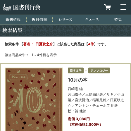
国書刊行会
買物カゴを
メ
新刊情報
近刊情報
シリーズ
ニュース
特集
検索結果
検索条件 【
著者 ： 日夏耿之介
】に該当した商品は【
4件
】です。
該当商品4件中、1～4件目を表示
日本文学
＞
アンソロジー
10月の本
西崎憲 編
片山廣子／三島由紀夫／サキ／小山
清／宮沢賢治／稲垣足穂／日夏耿之
介／アントン・チェーホフ 他著
松下裕 他訳
定価 3,080円
（本体価格2,800円）