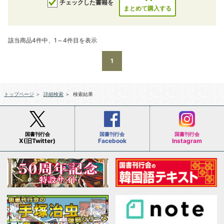
チェックした書籍を
まとめて購入する
該当商品4件中、1～4件目を表示
1
トップページ
＞
詳細検索
＞
検索結果
国書刊行会
国書刊行会
国書刊行会
X(旧Twitter)
Facebook
Instagram