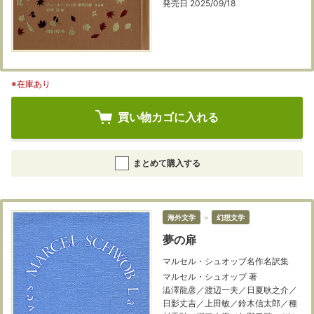
発売日 2025/09/18
※在庫あり
買い物カゴに入れる
まとめて購入する
海外文学
＞
幻想文学
夢の扉
マルセル・シュオッブ名作名訳集
マルセル・シュオッブ 著
澁澤龍彦／渡辺一夫／日夏耿之介／
日影丈吉／上田敏／鈴木信太郎／種