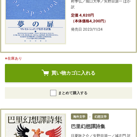
村季弘／堀口大學／矢野目源一 ほか
訳
定価 4,620円
（本体価格4,200円）
発売日 2023/11/24
※在庫あり
買い物カゴに入れる
まとめて購入する
海外文学
＞
幻想文学
巴里幻想譯詩集
日夏耿之介／矢野目源一／城左門 訳