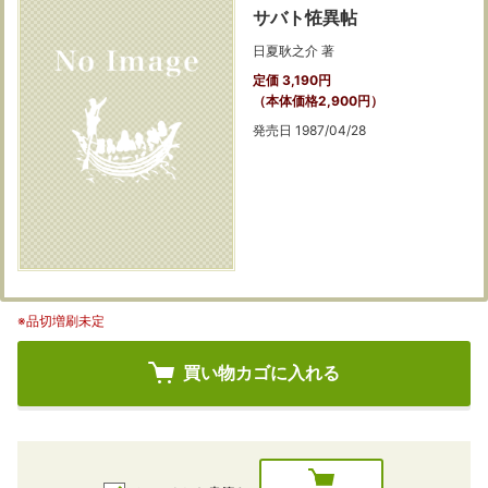
サバト恠異帖
日夏耿之介 著
定価 3,190円
（本体価格2,900円）
発売日 1987/04/28
※品切増刷未定
買い物カゴに入れる