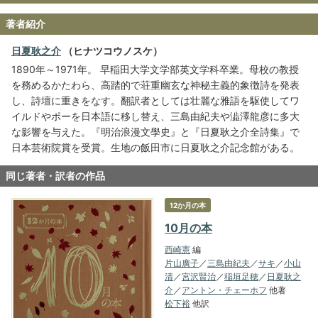
著者紹介
日夏耿之介
（ヒナツコウノスケ）
1890年～1971年。 早稲田大学文学部英文学科卒業。母校の教授
を務めるかたわら、高踏的で荘重幽玄な神秘主義的象徴詩を発表
し、詩壇に重きをなす。翻訳者としては壮麗な雅語を駆使してワ
イルドやポーを日本語に移し替え、三島由紀夫や澁澤龍彦に多大
な影響を与えた。『明治浪漫文學史』と『日夏耿之介全詩集』で
日本芸術院賞を受賞。生地の飯田市に日夏耿之介記念館がある。
同じ著者・訳者の作品
12か月の本
10月の本
西崎憲
編
片山廣子
／
三島由紀夫
／
サキ
／
小山
清
／
宮沢賢治
／
稲垣足穂
／
日夏耿之
介
／
アントン・チェーホフ
他著
松下裕
他訳