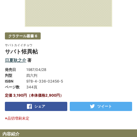
クラテール叢書 6
サバトカイイチョウ
サバト恠異帖
日夏耿之介
著
発売日
1987/04/28
判型
四六判
ISBN
978-4-336-02456-5
ページ数
344頁
定価 3,190円（本体価格2,900円）
シェア
ツイート
※品切増刷未定
内容紹介