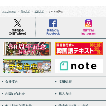
トップページ
＞
日本文学
＞
近代文学
＞
サバト恠異帖
国書刊行会
国書刊行会
国書刊行会
X(旧Twitter)
Facebook
Instagram
会社案内
お問い合わせ
個人情報保護方針