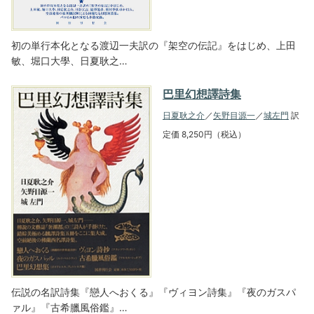
初の単行本化となる渡辺一夫訳の『架空の伝記』をはじめ、上田
敏、堀口大學、日夏耿之…
巴里幻想譯詩集
日夏耿之介
／
矢野目源一
／
城左門
訳
定価 8,250円（税込）
伝説の名訳詩集『戀人へおくる』『ヴィヨン詩集』『夜のガスパ
ァル』『古希臘風俗鑑』…