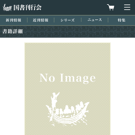
国書刊行会
買物カゴを
メ
新刊情報
近刊情報
シリーズ
ニュース
特集
書籍詳細