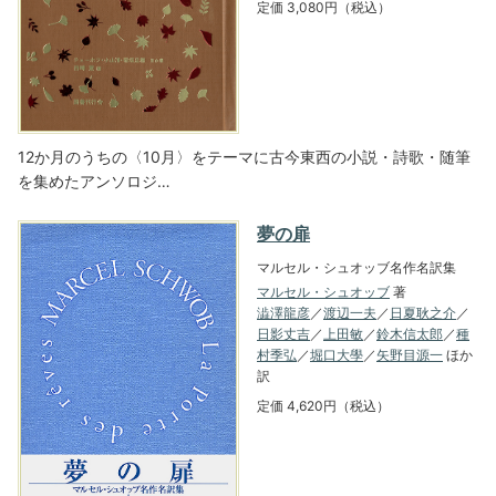
定価 3,080円（税込）
12か月のうちの〈10月〉をテーマに古今東西の小説・詩歌・随筆
を集めたアンソロジ…
夢の扉
マルセル・シュオッブ名作名訳集
マルセル・シュオッブ
著
澁澤龍彦
／
渡辺一夫
／
日夏耿之介
／
日影丈吉
／
上田敏
／
鈴木信太郎
／
種
村季弘
／
堀口大學
／
矢野目源一
ほか
訳
定価 4,620円（税込）