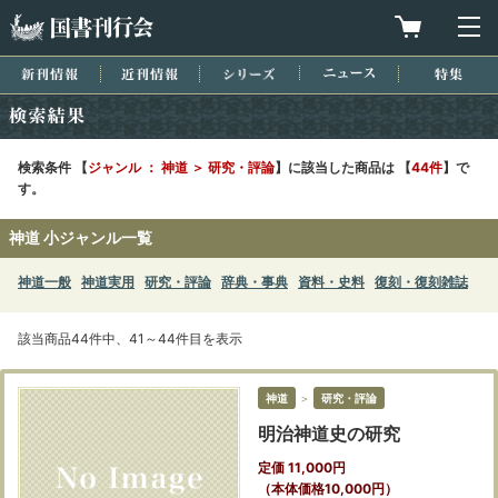
国書刊行会
買物カゴを
メ
新刊情報
近刊情報
シリーズ
ニュース
特集
検索結果
検索条件 【
ジャンル ： 神道 ＞ 研究・評論
】に該当した商品は 【
44件
】で
す。
神道 小ジャンル一覧
神道一般
神道実用
研究・評論
辞典・事典
資料・史料
復刻・復刻雑誌
該当商品44件中、41～44件目を表示
神道
＞
研究・評論
明治神道史の研究
定価 11,000円
（本体価格10,000円）