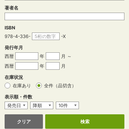
著者名
ISBN
978-4-336-
-X
発行年月
西暦
年
月 ～
西暦
年
月
在庫状況
在庫あり
全件（品切含）
表示順・件数
クリア