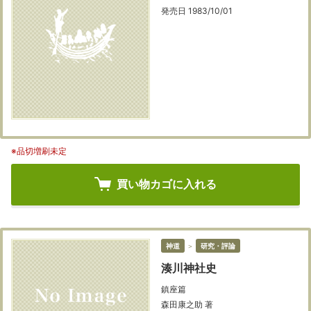
発売日 1983/10/01
※品切増刷未定
買い物カゴに入れる
神道
＞
研究・評論
湊川神社史
鎮座篇
森田康之助 著