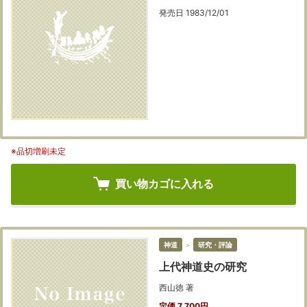
発売日 1983/12/01
※品切増刷未定
買い物カゴに入れる
神道
＞
研究・評論
上代神道史の研究
西山徳 著
定価 7,700円