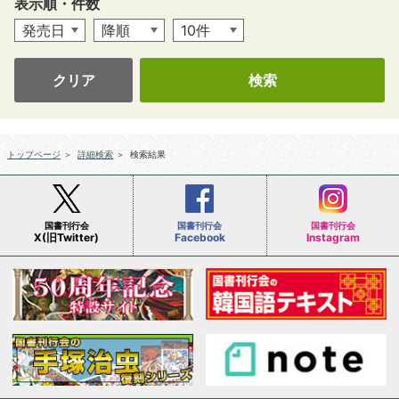
表示順・件数
クリア
トップページ
＞
詳細検索
＞
検索結果
国書刊行会
国書刊行会
国書刊行会
X(旧Twitter)
Facebook
Instagram