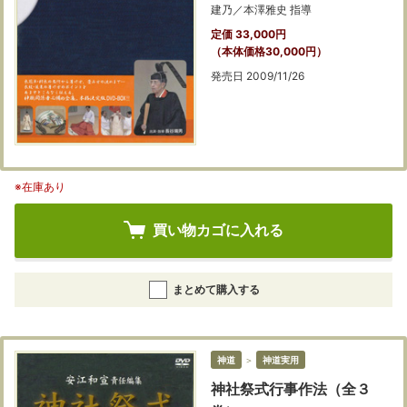
建乃／本澤雅史 指導
定価 33,000円
（本体価格30,000円）
発売日 2009/11/26
※在庫あり
買い物カゴに入れる
まとめて購入する
神道
＞
神道実用
神社祭式行事作法（全３