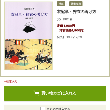
神道
＞
神道実用
衣冠単・狩衣の著け方
安江和宣 著
定価 1,980円
（本体価格1,800円）
発売日 1998/12/29
※在庫あり
買い物カゴに入れる
まとめて購入する