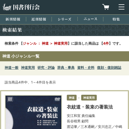
国書刊行会
買物カゴを
メ
新刊情報
近刊情報
シリーズ
ニュース
特集
検索結果
検索条件 【
ジャンル ： 神道 ＞ 神道実用
】に該当した商品は 【
4件
】です。
神道 小ジャンル一覧
神道一般
神道実用
研究・評論
辞典・事典
資料・史料
復刻・復刻雑誌
該当商品4件中、1～4件目を表示
神道
＞
神道実用
衣紋道・装束の著装法
安江和宣 責任編集
長谷晴男 顧問
渡辺肇／三木通嗣／安川忠正／中嶋