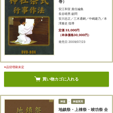
巻）
安江和宣 責任編集
長谷晴男 顧問
安川忠正／三木通嗣／中嶋建乃／本
澤雅史 指導
定価 33,000円
（本体価格30,000円）
発売日 2009/07/23
※品切増刷未定
買い物カゴに入れる
神道
＞
神道実用
地鎮祭・上棟祭・竣功祭 全