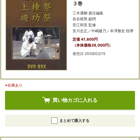
３巻
三木通嗣 責任編集
長谷晴男 顧問
安江和宣 監修
安川忠正／中嶋建乃／本澤雅史 指導
定価 41,800円
（本体価格38,000円）
発売日 2008/02/15
※在庫あり
買い物カゴに入れる
まとめて購入する