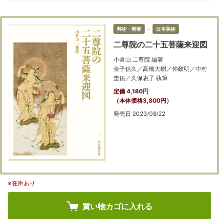
芸術・芸能
＞
日本美術
二尊院の二十五菩薩来迎図
小倉山 二尊院 編著
金子信久／高橋大樹／仲政明／中村
圭佑／久保恵子 執筆
定価 4,180円
（本体価格3,800円）
発売日 2023/08/22
※在庫あり
買い物カゴに入れる