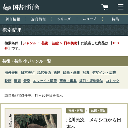
国書刊行会
買物カゴを
メ
新刊情報
近刊情報
シリーズ
ニュース
特集
検索結果
検索条件 【
ジャンル ： 芸術・芸能 ＞ 日本美術
】に該当した商品は 【
153
件
】です。
芸術・芸能 小ジャンル一覧
海外美術
日本美術
現代美術
妖怪
絵画・画集
写真
デザイン・広告
映画
演劇
音楽
エッセイ・随筆
辞典・事典
復刻・復刻雑誌
コミック
該当商品153件中、11～20件目を表示
芸術・芸能
＞
絵画・画集
北川民次 メキシコから日
本へ