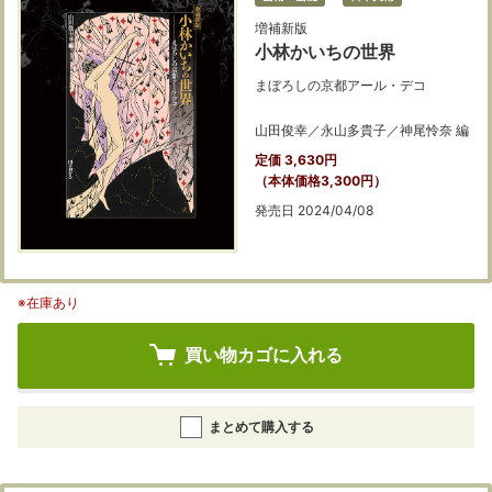
増補新版
小林かいちの世界
まぼろしの京都アール・デコ
山田俊幸／永山多貴子／神尾怜奈 編
定価 3,630円
（本体価格3,300円）
発売日 2024/04/08
※在庫あり
買い物カゴに入れる
まとめて購入する