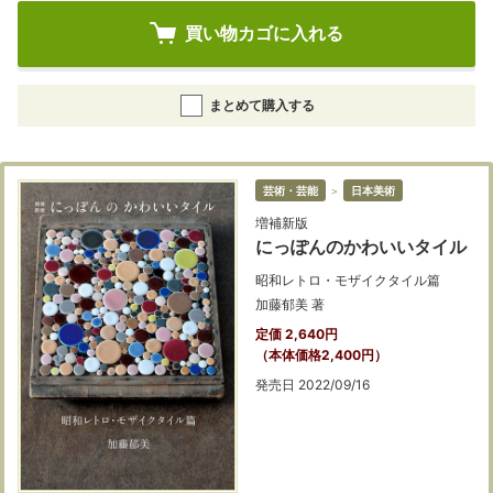
買い物カゴに入れる
まとめて購入する
芸術・芸能
＞
日本美術
増補新版
にっぽんのかわいいタイル
昭和レトロ・モザイクタイル篇
加藤郁美 著
定価 2,640円
（本体価格2,400円）
発売日 2022/09/16