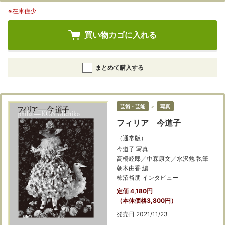
※在庫僅少
買い物カゴに入れる
まとめて購入する
芸術・芸能
＞
写真
フィリア 今道子
（通常版）
今道子 写真
高橋睦郎／中森康文／水沢勉 執筆
朝木由香 編
柿沼裕朋 インタビュー
定価 4,180円
（本体価格3,800円）
発売日 2021/11/23