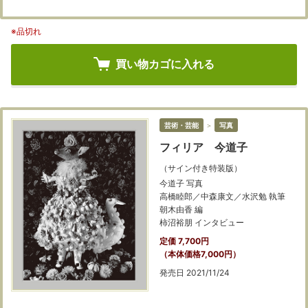
※品切れ
買い物カゴに入れる
芸術・芸能
＞
写真
フィリア 今道子
（サイン付き特装版）
今道子 写真
高橋睦郎／中森康文／水沢勉 執筆
朝木由香 編
柿沼裕朋 インタビュー
定価 7,700円
（本体価格7,000円）
発売日 2021/11/24