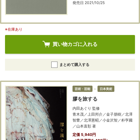
発売日 2021/10/25
※在庫あり
買い物カゴに入れる
まとめて購入する
芸術・芸能
＞
日本美術
膠を旅する
内田あぐり 監修
青木茂／上田邦介／金子朋樹／北澤
智豊／北澤憲昭／小金沢智／朴亨國
／山本直彰 著
定価 5,940円