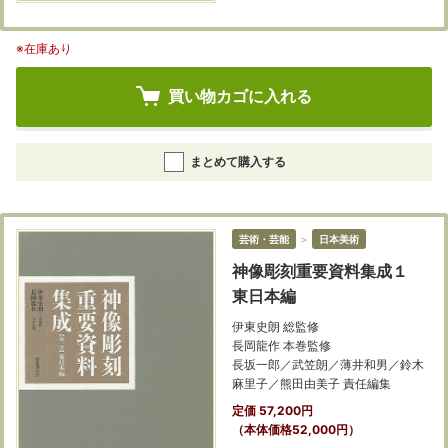
※在庫あり
買い物カゴに入れる
まとめて購入する
芸術・芸能
＞
日本美術
神像彫刻重要資料集成１
東日本編
伊東史朗 総監修
長岡龍作 本巻監修
長坂一郎／武笠朗／薄井和男／鈴木
麻里子／熊田由美子 責任編集
定価 57,200円
（本体価格52,000円）