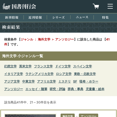
国書刊行会
買物カゴを
メ
新刊情報
近刊情報
シリーズ
ニュース
特集
検索結果
検索条件 【
ジャンル ： 海外文学 ＞ アンソロジー
】に該当した商品は 【
41
件
】です。
海外文学 小ジャンル一覧
幻想文学
英米文学
フランス文学
ドイツ文学
スペイン文学
イタリア文学
ラテンアメリカ文学
ロシア文学
東欧・北欧文学
アジア文学
中東文学
アフリカ文学
ミステリ
SF
怪奇・ホラー
アンソロジー
エッセイ・随筆
研究・評論
辞典・事典
児童書・絵本
該当商品41件中、21～30件目を表示
海外文学
＞
アンソロジー