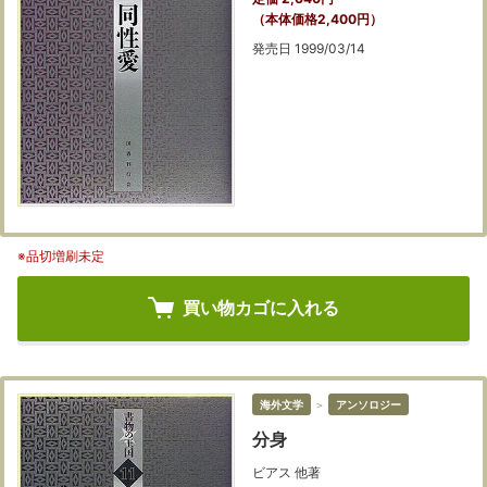
（本体価格2,400円）
発売日 1999/03/14
※品切増刷未定
買い物カゴに入れる
海外文学
＞
アンソロジー
分身
ビアス 他著