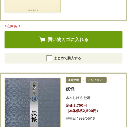
※在庫あり
買い物カゴに入れる
まとめて購入する
海外文学
＞
アンソロジー
妖怪
水木しげる 他著
定価 2,750円
（本体価格2,500円）
発売日 1999/05/16