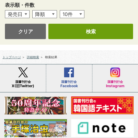
表示順・件数
クリア
トップページ
＞
詳細検索
＞
検索結果
国書刊行会
国書刊行会
国書刊行会
X(旧Twitter)
Facebook
Instagram