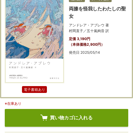
両膝を怪我したわたしの聖
女
アンドレア・アブレウ 著
村岡直子／五十嵐絢音 訳
定価 3,190円
（本体価格2,900円）
発売日 2025/05/14
電子書籍あり
※在庫あり
買い物カゴに入れる