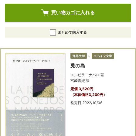
買い物カゴに入れる
まとめて購入する
海外文学
＞
スペイン文学
兎の島
エルビラ・ナバロ 著
宮﨑真紀 訳
定価 3,520円
（本体価格3,200円）
発売日 2022/10/06