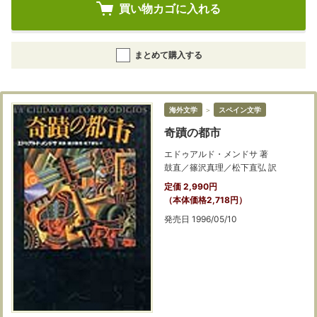
買い物カゴに入れる
まとめて購入する
海外文学
＞
スペイン文学
奇蹟の都市
エドゥアルド・メンドサ 著
鼓直／篠沢真理／松下直弘 訳
定価 2,990円
（本体価格2,718円）
発売日 1996/05/10