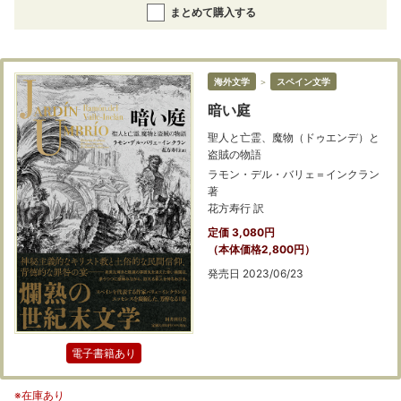
まとめて購入する
海外文学
＞
スペイン文学
暗い庭
聖人と亡霊、魔物（ドゥエンデ）と
盗賊の物語
ラモン・デル・バリェ＝インクラン
著
花方寿行 訳
定価 3,080円
（本体価格2,800円）
発売日 2023/06/23
電子書籍あり
※在庫あり