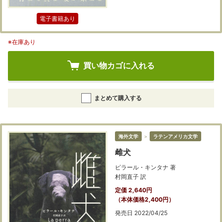
電子書籍あり
※在庫あり
買い物カゴに入れる
まとめて購入する
海外文学
＞
ラテンアメリカ文学
雌犬
ピラール・キンタナ 著
村岡直子 訳
定価 2,640円
（本体価格2,400円）
発売日 2022/04/25