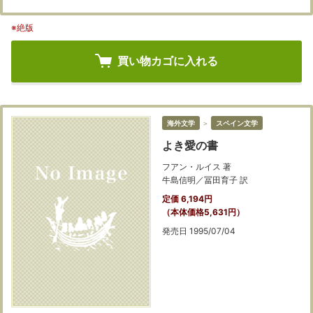
※絶版
買い物カゴに入れる
海外文学
＞
スペイン文学
よき愛の書
フアン・ルイス 著
牛島信明／冨田育子 訳
定価 6,194円
（本体価格5,631円）
発売日 1995/07/04