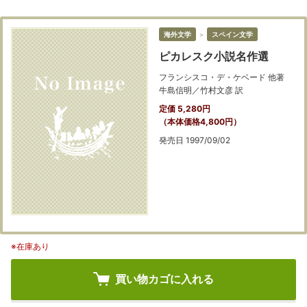
海外文学
＞
スペイン文学
ピカレスク小説名作選
フランシスコ・デ・ケベード 他著
牛島信明／竹村文彦 訳
定価 5,280円
（本体価格4,800円）
発売日 1997/09/02
※在庫あり
買い物カゴに入れる