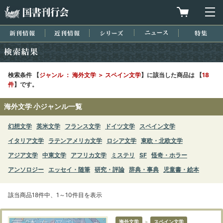
国書刊行会
買物カゴを
メ
新刊情報
近刊情報
シリーズ
ニュース
特集
検索結果
検索条件 【
ジャンル ： 海外文学 ＞ スペイン文学
】に該当した商品は 【
18
件
】です。
海外文学 小ジャンル一覧
幻想文学
英米文学
フランス文学
ドイツ文学
スペイン文学
イタリア文学
ラテンアメリカ文学
ロシア文学
東欧・北欧文学
アジア文学
中東文学
アフリカ文学
ミステリ
SF
怪奇・ホラー
アンソロジー
エッセイ・随筆
研究・評論
辞典・事典
児童書・絵本
該当商品18件中、1～10件目を表示
海外文学
＞
スペイン文学