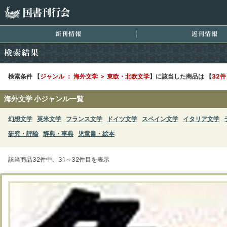
国書刊行会
新刊情報
近
検索結果
検索条件 【
ジャンル ： 海外文学 ＞ 東欧・北欧文学
】に該当した商品は 【
32件
海外文学 小ジャンル一覧
幻想文学
英米文学
フランス文学
ドイツ文学
スペイン文学
イタリア文学
研究・評論
辞典・事典
児童書・絵本
該当商品32件中、31～32件目を表示