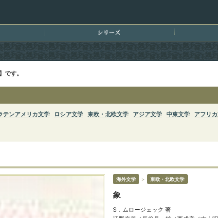
刊情報
シリーズ
】です。
ラテンアメリカ文学
ロシア文学
東欧・北欧文学
アジア文学
中東文学
アフリカ
海外文学
＞
東欧・北欧文学
象
S．ムロージェック 著