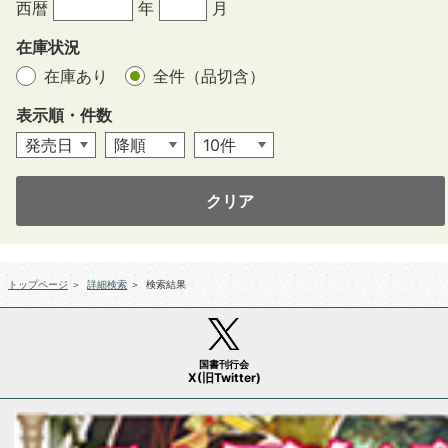
西暦
年
月
在庫状況
在庫あり
全件（品切含）
表示順・件数
クリア
トップページ
＞
詳細検索
＞
検索結果
国書刊行会
X(旧Twitter)