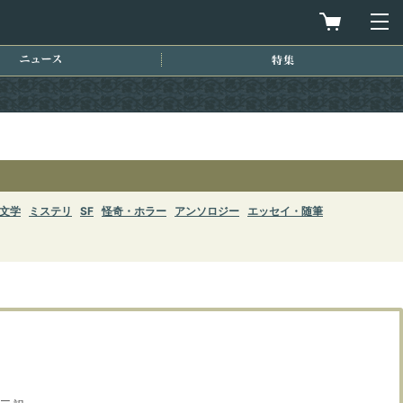
買物カゴを
メ
ニュース
特集
文学
ミステリ
SF
怪奇・ホラー
アンソロジー
エッセイ・随筆