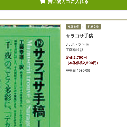
買い物カゴに入れる
海外文学
＞
幻想文学
サラゴサ手稿
J．ポトツキ 著
工藤幸雄 訳
定価 2,750円
（本体価格2,500円）
発売日 1980/09