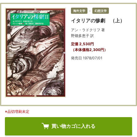
海外文学
＞
幻想文学
イタリアの惨劇 （上）
アン・ラドクリフ 著
野畑多恵子 訳
定価 2,530円
（本体価格2,300円）
発売日 1978/07/01
※品切増刷未定
買い物カゴに入れる