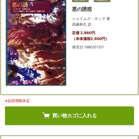
悪の誘惑
ジェイムズ・ホッグ 著
高橋和久 訳
定価 2,860円
（本体価格2,600円）
発売日 1980/01/01
※品切増刷未定
買い物カゴに入れる