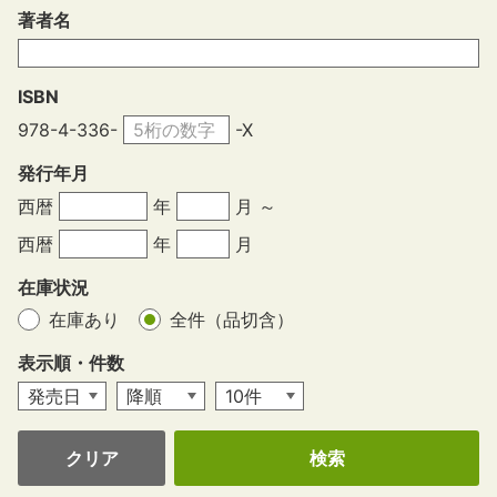
著者名
ISBN
978-4-336-
-X
発行年月
西暦
年
月 ～
西暦
年
月
在庫状況
在庫あり
全件（品切含）
表示順・件数
クリア