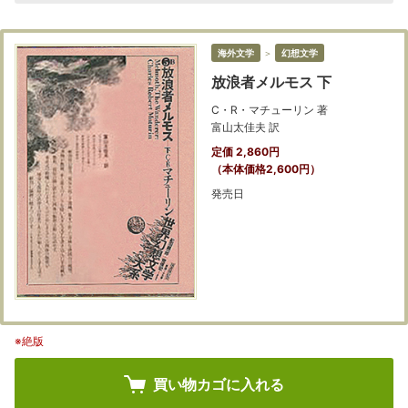
海外文学
＞
幻想文学
放浪者メルモス 下
C・R・マチューリン 著
富山太佳夫 訳
定価 2,860円
（本体価格2,600円）
発売日
※絶版
買い物カゴに入れる