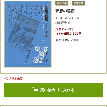
海外文学
＞
幻想文学
夢想の秘密
J・B・キャベル 著
杉山洋子 訳
定価 2,750円
（本体価格2,500円）
発売日 1979/11/01
※品切増刷未定
買い物カゴに入れる