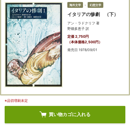
海外文学
＞
幻想文学
イタリアの惨劇 （下）
アン・ラドクリフ 著
野畑多恵子 訳
定価 2,750円
（本体価格2,500円）
発売日 1978/09/01
※品切増刷未定
買い物カゴに入れる