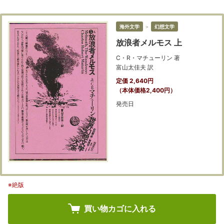
海外文学
＞
幻想文学
放浪者メルモス 上
C・R・マチューリン 著
富山太佳夫 訳
定価 2,640円
（本体価格2,400円）
発売日
※絶版
買い物カゴに入れる