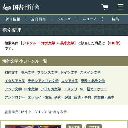
国書刊行会
買物カゴを
メ
新刊情報
近刊情報
シリーズ
ニュース
特集
検索結果
検索条件 【
ジャンル ： 海外文学 ＞ 英米文学
】に該当した商品は 【
316件
】
です。
海外文学 小ジャンル一覧
幻想文学
英米文学
フランス文学
ドイツ文学
スペイン文学
イタリア文学
ラテンアメリカ文学
ロシア文学
東欧・北欧文学
アジア文学
中東文学
アフリカ文学
ミステリ
SF
怪奇・ホラー
アンソロジー
エッセイ・随筆
研究・評論
辞典・事典
児童書・絵本
該当商品316件中、311～316件目を表示
海外文学
＞
幻想文学