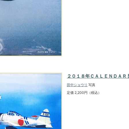
２０１８年ＣＡＬＥＮＤＡＲ 
田中ショウリ
写真
定価 2,200円（税込）