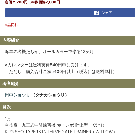
定価 2,200円（本体価格2,000円）
シェア
※品切れ
内容紹介
海軍の名機たちが、オールカラーで彩る12ヶ月！
※カレンダーは送料実費540円申し受けます。
（ただし、購入合計金額5400円以上（税込）は送料無料）
著者紹介
田中ショウリ
（タナカショウリ）
目次
1月
空技廠 九三式中間練習機“赤トンボ”陸上型（K5Y1）
KUGISHO TYPE93 INTERMEDIATE TRAINER＜WILLOW＞