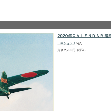
2020年ＣＡＬＥＮＤＡＲ 陸
田中ショウリ
写真
定価 2,200円（税込）