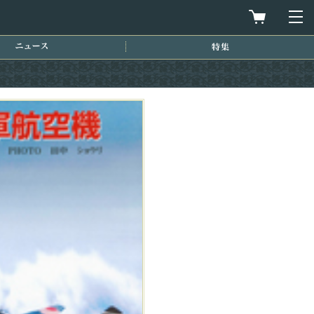
買物カゴを
メ
ニュース
特集