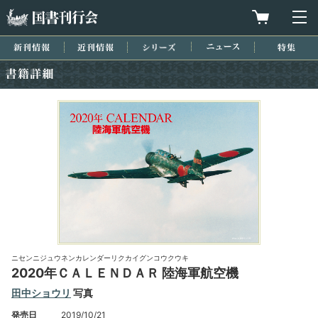
国書刊行会
買物カゴを
メ
新刊情報
近刊情報
シリーズ
ニュース
特集
書籍詳細
ニセンニジュウネンカレンダーリクカイグンコウクウキ
2020年ＣＡＬＥＮＤＡＲ 陸海軍航空機
田中ショウリ
写真
発売日
2019/10/21