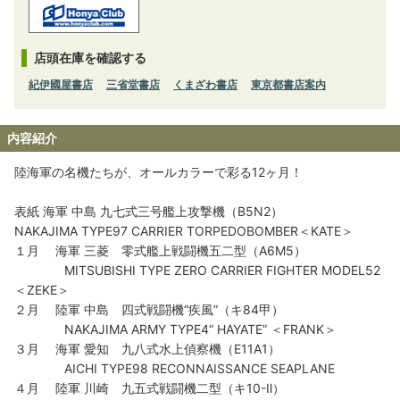
店頭在庫を確認する
紀伊國屋書店
三省堂書店
くまざわ書店
東京都書店案内
内容紹介
陸海軍の名機たちが、オールカラーで彩る12ヶ月！
表紙 海軍 中島 九七式三号艦上攻撃機（B5N2）
NAKAJIMA TYPE97 CARRIER TORPEDOBOMBER＜KATE＞
１月 海軍 三菱 零式艦上戦闘機五二型（A6M5）
MITSUBISHI TYPE ZERO CARRIER FIGHTER MODEL52
＜ZEKE＞
２月 陸軍 中島 四式戦闘機“疾風”（キ84甲）
NAKAJIMA ARMY TYPE4“ HAYATE” ＜FRANK＞
３月 海軍 愛知 九八式水上偵察機（E11A1）
AICHI TYPE98 RECONNAISSANCE SEAPLANE
４月 陸軍 川崎 九五式戦闘機二型（キ10-Ⅱ）