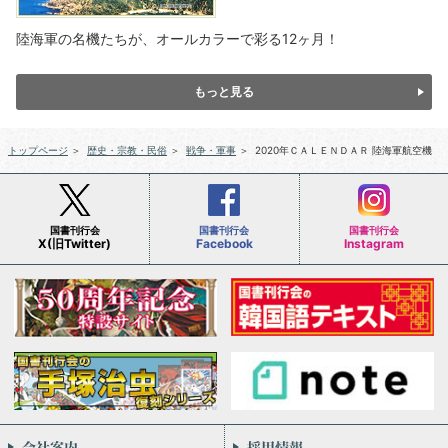
陸海軍の名機たちが、オールカラーで彩る12ヶ月！
もっと見る
トップページ
＞
歴史・宗教・民俗
＞
戦争・軍事
＞
2020年ＣＡＬＥＮＤＡＲ 陸海軍航空機
国書刊行会
国書刊行会
国書刊行会
X(旧Twitter)
Facebook
Instagram
会社案内