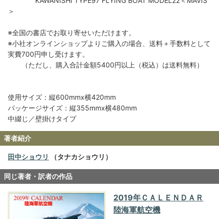
KAWANISHI TYPE97 FLYING BOAT MODEL22＜MAVIS
＞
※全国の書店でお取り寄せいただけます。
※小社オンラインショップよりご購入の場合、送料＋手数料として
実費700円申し受けます。
（ただし、購入合計金額5400円以上（税込）は送料無料）
使用サイズ：縦600mmx横420mm
パッケージサイズ：縦355mmx横480mm
中綴じ／壁掛けタイプ
著者紹介
田中ショウリ
（タナカショウリ）
同じ著者・訳者の作品
2019年ＣＡＬＥＮＤＡＲ
陸海軍航空機