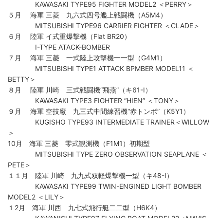
KAWASAKI TYPE95 FIGHTER MODEL2 ＜PERRY＞
５月 海軍 三菱 九六式四号艦上戦闘機（A5M4）
MITSUBISHI TYPE96 CARRIER FIGHTER ＜CLADE＞
６月 陸軍 イ式重爆撃機（Fiat BR20）
Ⅰ-TYPE ATACK-BOMBER
７月 海軍 三菱 一式陸上攻撃機一一型（G4M1）
MITSUBISHI TYPE1 ATTACK BPMBER MODEL11 ＜
BETTY＞
８月 陸軍 川崎 三式戦闘機“飛燕”（キ61-Ⅰ）
KAWASAKI TYPE3 FIGHTER “HIEN” ＜TONY＞
９月 海軍 空技廠 九三式中間練習機“赤トンボ”（K5Y1）
KUGISHO TYPE93 INTERMEDIATE TRAINER＜WILLOW
＞
10月 海軍 三菱 零式観測機（F1M1）初期型
MITSUBISHI TYPE ZERO OBSERVATION SEAPLANE ＜
PETE＞
１１月 陸軍 川崎 九九式双軽爆撃機一型（キ48-Ⅰ）
KAWASAKI TYPE99 TWIN-ENGINED LIGHT BOMBER
MODEL2 ＜LILY＞
１2月 海軍 川西 九七式飛行艇二二型（H6K4）