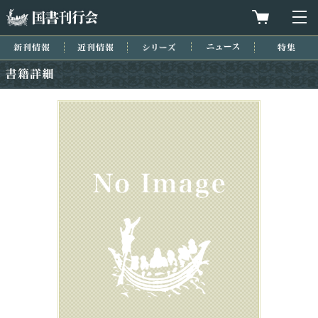
国書刊行会
買物カゴを
メ
新刊情報
近刊情報
シリーズ
ニュース
特集
書籍詳細