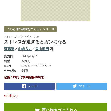
「心と体の健康をつくる」シリーズ
ストレスガスギルトガンニナル
ストレスが過ぎるとガンになる
斎藤隆
／
山崎方丈
／
鬼山照男
著
発売日
1994/03/10
判型
四六判
ISBN
978-4-336-03577-6
ページ数
64頁
定価 513円（本体価格466円）
シェア
ツイート
※在庫あり