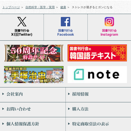
トップページ
＞
自然科学・医学・実用
＞
健康
＞
ストレスが過ぎるとガンになる
国書刊行会
国書刊行会
国書刊行会
X(旧Twitter)
Facebook
Instagram
会社案内
お問い合わせ
個人情報保護方針