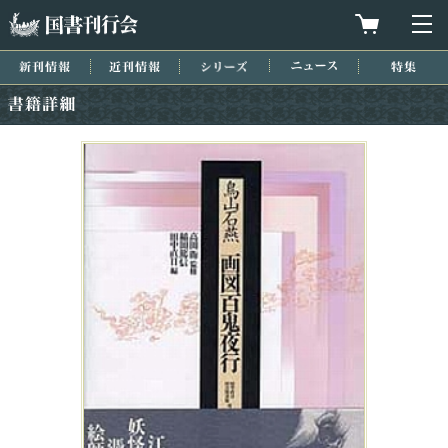
国書刊行会
買物カゴを
メ
新刊情報
近刊情報
シリーズ
ニュース
特集
書籍詳細