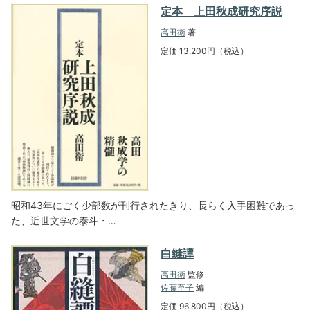
定本 上田秋成研究序説
高田衛
著
定価 13,200円（税込）
昭和43年にごく少部数が刊行されたきり、長らく入手困難であっ
た、近世文学の泰斗・…
白縫譚
高田衛
監修
佐藤至子
編
定価 96,800円（税込）