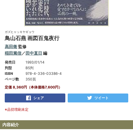
ガズヒャッキヤギョウ
鳥山石燕 画図百鬼夜行
高田衛
監修
稲田篤信
／
田中直日
編
発売日
1993/01/14
判型
B5判
ISBN
978-4-336-03386-4
ページ数
350頁
定価 8,360円（本体価格7,600円）
シェア
ツイート
※品切増刷未定
内容紹介