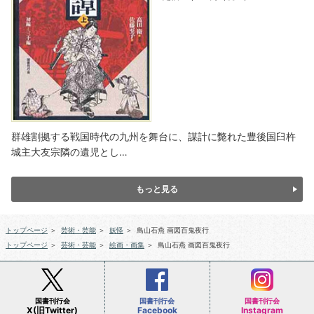
群雄割拠する戦国時代の九州を舞台に、謀計に斃れた豊後国臼杵
城主大友宗隣の遺児とし…
もっと見る
トップページ
＞
芸術・芸能
＞
妖怪
＞
鳥山石燕 画図百鬼夜行
トップページ
＞
芸術・芸能
＞
絵画・画集
＞
鳥山石燕 画図百鬼夜行
国書刊行会
国書刊行会
国書刊行会
X(旧Twitter)
Facebook
Instagram