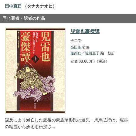
田中直日
（タナカナオヒ）
同じ著者・訳者の作品
児雷也豪傑譚
全二巻
高田衛
監修
服部仁
／
佐藤至子
編・校訂
定価 63,800円（税込）
謀反により滅亡した肥後の豪族尾形氏の遺児・周馬弘行は、蝦蟇
の精霊から妖術を伝授さ…