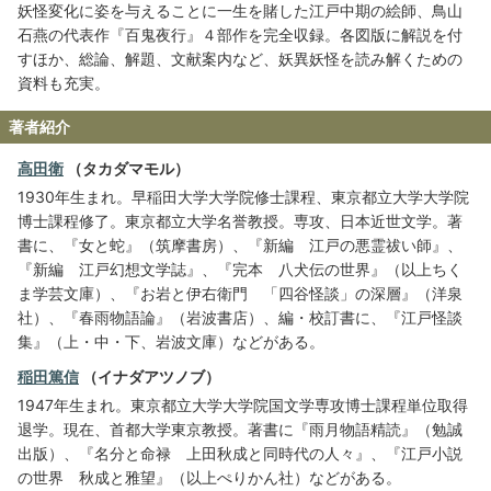
妖怪変化に姿を与えることに一生を賭した江戸中期の絵師、鳥山
石燕の代表作『百鬼夜行』４部作を完全収録。各図版に解説を付
すほか、総論、解題、文献案内など、妖異妖怪を読み解くための
資料も充実。
著者紹介
高田衛
（タカダマモル）
1930年生まれ。早稲田大学大学院修士課程、東京都立大学大学院
博士課程修了。東京都立大学名誉教授。専攻、日本近世文学。著
書に、『女と蛇』（筑摩書房）、『新編 江戸の悪霊祓い師』、
『新編 江戸幻想文学誌』、『完本 八犬伝の世界』（以上ちく
ま学芸文庫）、『お岩と伊右衛門 「四谷怪談」の深層』（洋泉
社）、『春雨物語論』（岩波書店）、編・校訂書に、『江戸怪談
集』（上・中・下、岩波文庫）などがある。
稲田篤信
（イナダアツノブ）
1947年生まれ。東京都立大学大学院国文学専攻博士課程単位取得
退学。現在、首都大学東京教授。著書に『雨月物語精読』（勉誠
出版）、『名分と命禄 上田秋成と同時代の人々』、『江戸小説
の世界 秋成と雅望』（以上ぺりかん社）などがある。