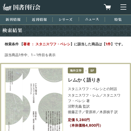
国書刊行会
買物カゴを
メ
新刊情報
近刊情報
シリーズ
ニュース
特集
検索結果
検索条件 【
著者 ： スタニスワフ・ベレシ
】に該当した商品は【
1件
】です。
該当商品1件中、1～1件目を表示
海外文学
＞
SF
レムかく語りき
スタニスワフ・ベレシとの対話
スタニスワフ・レム／スタニスワ
フ・ベレシ 著
沼野充義 監訳
後藤正子／菅原祥／木原槙子 訳
定価 5,280円
（本体価格4,800円）