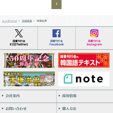
1
トップページ
＞
詳細検索
＞
検索結果
国書刊行会
国書刊行会
国書刊行会
X(旧Twitter)
Facebook
Instagram
会社案内
お問い合わせ