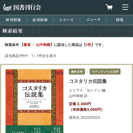
国書刊行会
買物カゴを
メ
新刊情報
近刊情報
シリーズ
ニュース
特集
検索結果
検索条件 【
著者 ： 山中和樹
】に該当した商品は【
1件
】です。
該当商品1件中、1～1件目を表示
海外文学
＞
ラテンアメリカ文学
コスタリカ伝説集
エリアス・セレドン 編
山中和樹 訳
定価 3,300円
（本体価格3,000円）
発売日 2022/05/23