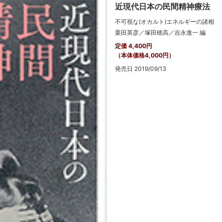
近現代日本の民間精神療法
不可視な(オカルト)エネルギーの諸相
栗田英彦／塚田穂高／吉永進一 編
定価 4,400円
（本体価格4,000円）
発売日 2019/09/13