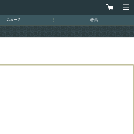
買物カゴを
メ
ニュース
特集