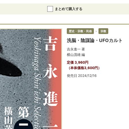
まとめて購入する
歴史・宗教・民俗
＞
宗教
洗脳・陰謀論・UFOカルト
吉永進一 著
横山茂雄 編
定価 3,960円
（本体価格3,600円）
発売日 2024/12/16