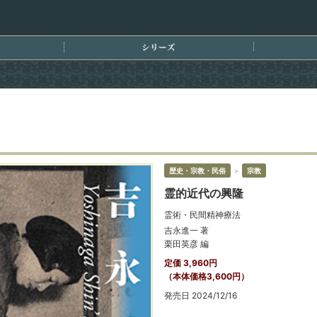
刊情報
シリーズ
歴史・宗教・民俗
＞
宗教
霊的近代の興隆
霊術・民間精神療法
吉永進一 著
栗田英彦 編
定価 3,960円
（本体価格3,600円）
発売日 2024/12/16