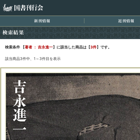
国書刊行会
新刊情報
近
検索結果
検索条件 【
著者 ： 吉永進一
】に該当した商品は【
3件
】です。
該当商品3件中、1～3件目を表示