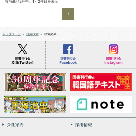
該当商品2件中、1～2件目を表示
1
トップページ
＞
詳細検索
＞
検索結果
国書刊行会
国書刊行会
国書刊行会
X(旧Twitter)
Facebook
Instagram
会社案内