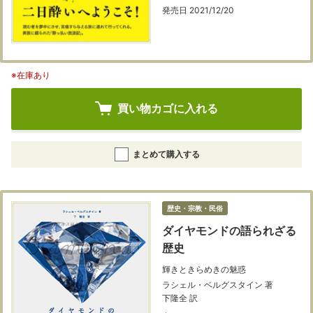
発売日 2021/12/20
※在庫あり
買い物カゴに入れる
まとめて購入する
歴史・宗教・民俗
ダイヤモンドの語られざる
歴史
輝きときらめきの魅惑
ラシェル・ベルグスタイン 著
下隆全 訳