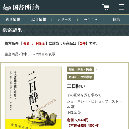
国書刊行会
買物カゴを
メ
新刊情報
近刊情報
シリーズ
ニュース
特集
検索結果
検索条件 【
著者 ： 下隆全
】に該当した商品は【
2件
】です。
該当商品2件中、1～2件目を表示
歴史・宗教・民俗
＞
西洋史・西洋思想
二日酔い
その正体を探し求めて
ショーネシー・ビショップ・ストー
ル 著
下隆全 訳
定価 5,940円
（本体価格5,400円）