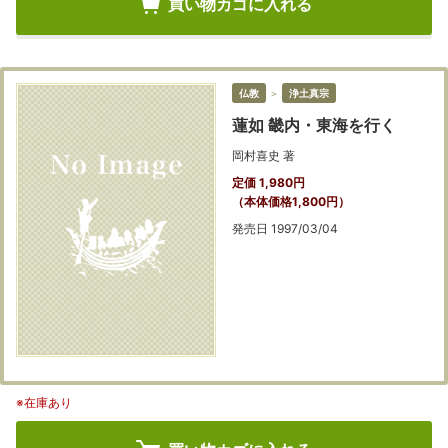
買い物カゴに入れる
仏教
＞
浄土真宗
蓮如 畿内・東海を行く
岡村喜史 著
定価 1,980円
（本体価格1,800円）
発売日 1997/03/04
※在庫あり