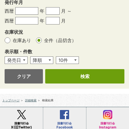
発行年月
西暦
年
月 ～
西暦
年
月
在庫状況
在庫あり
全件（品切含）
表示順・件数
クリア
トップページ
＞
詳細検索
＞
検索結果
国書刊行会
国書刊行会
国書刊行会
X(旧Twitter)
Facebook
Instagram