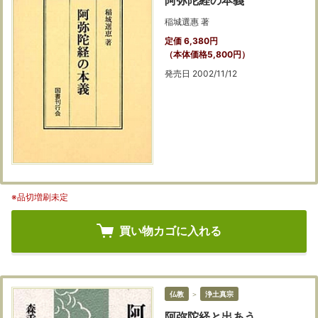
阿弥陀経の本義
稲城選惠 著
定価 6,380円
（本体価格5,800円）
発売日 2002/11/12
※品切増刷未定
買い物カゴに入れる
仏教
＞
浄土真宗
阿弥陀経と出あう