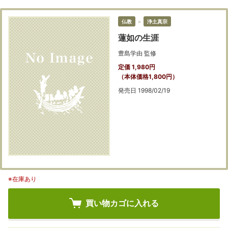
仏教
＞
浄土真宗
蓮如の生涯
豊島学由 監修
定価 1,980円
（本体価格1,800円）
発売日 1998/02/19
※在庫あり
買い物カゴに入れる