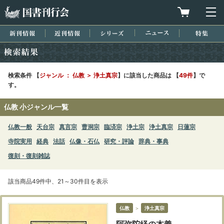
国書刊行会
買物カゴを
メ
新刊情報
近刊情報
シリーズ
ニュース
特集
検索結果
検索条件 【
ジャンル ： 仏教 ＞ 浄土真宗
】に該当した商品は 【
49件
】で
す。
仏教 小ジャンル一覧
仏教一般
天台宗
真言宗
曹洞宗
臨済宗
浄土宗
浄土真宗
日蓮宗
寺院実用
経典
法話
仏像・石仏
研究・評論
辞典・事典
復刻・復刻雑誌
該当商品49件中、21～30件目を表示
仏教
＞
浄土真宗