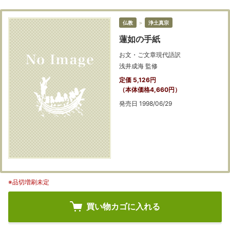
仏教
＞
浄土真宗
蓮如の手紙
お文・ご文章現代語訳
浅井成海 監修
定価 5,126円
（本体価格4,660円）
発売日 1998/06/29
※品切増刷未定
買い物カゴに入れる