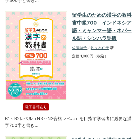
字300字と書き…
留学生のための漢字の教科
書中級700 インドネシア
語・ミャンマー語・ネパー
ル語・シンハラ語版
佐藤尚子
／
佐々木仁子
著
定価 1,980円（税込）
電子書籍あり
B1～B2レベル（N3～N2合格レベル）を目指す学習者に必要な漢
字700字と書き…