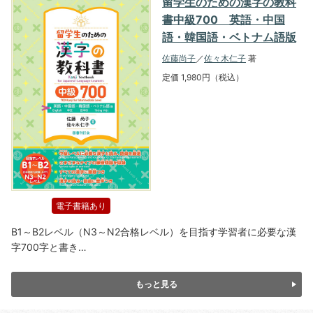
留学生のための漢字の教科
書中級700 英語・中国
語・韓国語・ベトナム語版
佐藤尚子
／
佐々木仁子
著
定価 1,980円（税込）
電子書籍あり
B1～B2レベル（N3～N2合格レベル）を目指す学習者に必要な漢
字700字と書き…
もっと見る