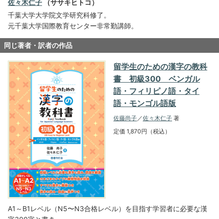
佐々木仁子
（ササキヒトコ）
千葉大学大学院文学研究科修了。
元千葉大学国際教育センター非常勤講師。
同じ著者・訳者の作品
留学生のための漢字の教科
書 初級300 ベンガル
語・フィリピノ語・タイ
語・モンゴル語版
佐藤尚子
／
佐々木仁子
著
定価 1,870円（税込）
A1～B1レベル（N5〜N3合格レベル）を目指す学習者に必要な漢