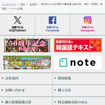
トップページ
＞
語学
＞
日本語
＞
留学生のための漢字の教科書上級1000 英語・中国語・韓
国語・ベトナム語版
国書刊行会
国書刊行会
国書刊行会
X(旧Twitter)
Facebook
Instagram
会社案内
お問い合わせ
個人情報保護方針