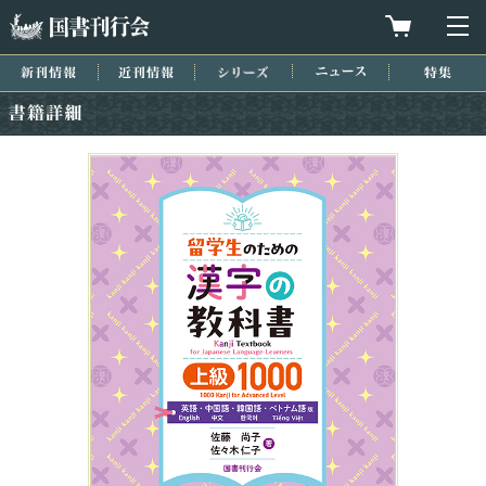
国書刊行会
買物カゴを
メ
新刊情報
近刊情報
シリーズ
ニュース
特集
書籍詳細