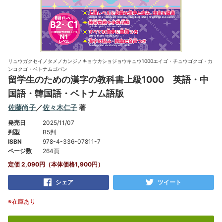
リュウガクセイノタメノカンジノキョウカショジョウキュウ1000エイゴ・チュウゴクゴ・カ
ンコクゴ・ベトナムゴバン
留学生のための漢字の教科書上級1000 英語・中
国語・韓国語・ベトナム語版
佐藤尚子
／
佐々木仁子
著
発売日
2025/11/07
判型
B5判
ISBN
978-4-336-07811-7
ページ数
264頁
定価 2,090円（本体価格1,900円）
シェア
ツイート
※在庫あり