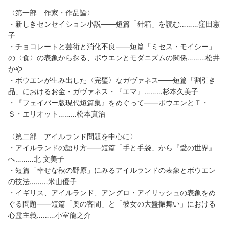
〈第一部 作家・作品論〉
・新しきセンセイション小説——短篇「針箱」を読む………窪田憲
子
・チョコレートと芸術と消化不良——短篇「ミセス・モイシー」
の〈食〉の表象から探る、ボウエンとモダニズムの関係………松井
かや
・ボウエンが生み出した〈完璧〉なガヴァネス——短篇「割引き
品」におけるお金・ガヴァネス・『エマ』………杉本久美子
・『フェイバー版現代短篇集』をめぐって——ボウエンとＴ・
Ｓ・エリオット………松本真治
〈第二部 アイルランド問題を中心に〉
・アイルランドの語り方——短篇「手と手袋」から『愛の世界』
へ………北 文美子
・短篇「幸せな秋の野原」にみるアイルランドの表象とボウエン
の技法………米山優子
・イギリス、アイルランド、アングロ・アイリッシュの表象をめ
ぐる問題——短篇「奥の客間」と「彼女の大盤振舞い」における
心霊主義………小室龍之介