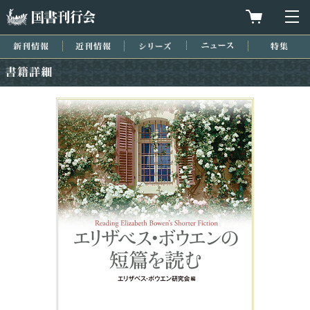
国書刊行会
買物カゴを
メ
新刊情報
近刊情報
シリーズ
ニュース
特集
書籍詳細