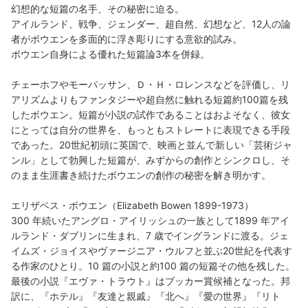
幻想的な短篇の名手、その秘密に迫る。
アイルランド、戦争、ジェンダー、超自然、幻想など、12人の論
者がボウエンを多面的に浮き彫りにする意欲的試み。
ボウエン自身による優れた短篇論3本を併録。
チェーホフやモーパッサン、Ｄ・Ｈ・ロレンスなどを評価し、リ
アリズムよりもファンタジーや超自然に触れる短篇約100篇を残
したボウエン。短篇が小説の試作であることはおよそなく、彼女
にとっては自分の世界を、もっともストレートに表現できる手段
であった。20世紀初頭に英国で、映画と並んで新しい「芸術ジャ
ンル」として勃興した短篇が、みずからの創作とシンクロし、そ
のまま生涯書き続けたボウエンの創作の秘密を解き明かす。
エリザベス・ボウエン（Elizabeth Bowen 1899-1973）
300 年続いたアングロ・アイリッシュの一族として1899 年アイ
ルランド・ダブリンに生まれ、7 歳でイングランドに渡る。ジェ
イムズ・ジョイスやヴァージニア・ウルフと並ぶ20世紀を代表す
る作家のひとり。10 篇の小説と約100 篇の短篇その他を残した。
最後の小説『エヴァ・トラウト』はブッカー賞候補となった。邦
訳に、『ホテル』『友達と親戚』『北へ』『愛の世界』『リト