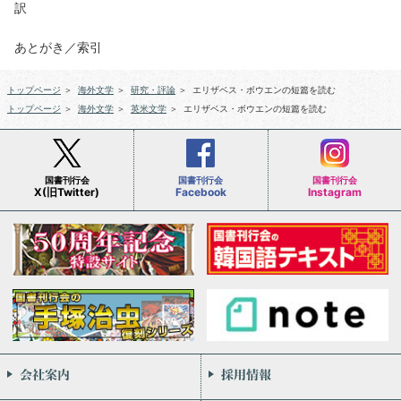
訳
あとがき／索引
トップページ
＞
海外文学
＞
研究・評論
＞
エリザベス・ボウエンの短篇を読む
トップページ
＞
海外文学
＞
英米文学
＞
エリザベス・ボウエンの短篇を読む
国書刊行会
国書刊行会
国書刊行会
X(旧Twitter)
Facebook
Instagram
会社案内