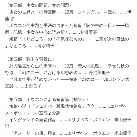
〈第三部 少女の問題、女の問題〉
・少女の世界とその時空間——短篇「ジャングル」を読む………伊
藤 節
・ボウエン的主題と手法のつまった短篇「闇の中の一日」——場
所・記憶・少女を中心に読み解く………甘濃夏実
・短篇「よりどころ」の「不気味なもの」——亡霊が女の孤独の
よりどころ………清水純子
〈第四部 戦争を背景に〉
・死の過去から生の未来へ——短篇「恋人は悪魔」「幸せな秋の
野原」「幻のコー」における幻想表現………丹治美那子
・七歳まで字が読めなかった——短篇「幻のコー」vsロンドン大
空襲………太田良子
〈第五部 ボウエンによる短篇論（翻訳）〉
・短篇小説（『フェイバー版現代短篇集』序文）………エリザベ
ス・ボウエン 小室龍之介訳
・イングランドの短篇作品………エリザベス・ボウエン 米山優子
訳
・『アン・リーの店』序文………エリザベス・ボウエン 米山優子