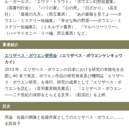
ル・ガールズ』『エヴァ・トラウト』『ボウエン幻想短篇集』
（国書刊行会）、『パリの家』『心の死』『日ざかり』（晶文
社）、『最後の九月』（而立書房）、『あの薔薇を見てよ――ボ
ウエン・ミステリー短編集』『幸せな秋の野原――ボウエン・ミ
ステリー短編集2』（ミネルヴァ書房）、『マルベリーツリー』
（ハーマイオニー・リー編、而立書房）など。
著者紹介
エリザベス・ボウエン研究会
（エリザベス・ボウエンケンキュウ
カイ）
2013 年、エリザベス・ボウエンの日本における研究の本格化を企
図し40 名で発足。ボウエン作品の研究発表及び機関誌「エリザベ
ス・ボウエン研究」を発行。研究の成果として『エリザベス・ボ
ウエンを読む』（音羽書房鶴見書店）、『エリザベス・ボウエン
――二十世紀の深部をとらえる文学』（彩流社）を上梓。
目次
序論 短篇の興隆と短篇作家としてのエリザベス・ボウエン………
太田良子