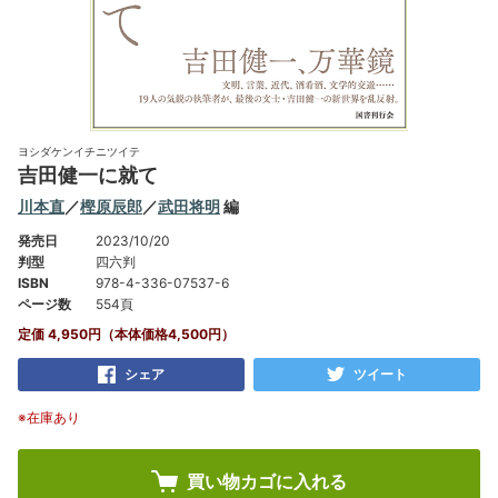
ヨシダケンイチニツイテ
吉田健一に就て
川本直
／
樫原辰郎
／
武田将明
編
発売日
2023/10/20
判型
四六判
ISBN
978-4-336-07537-6
ページ数
554頁
定価 4,950円（本体価格4,500円）
シェア
ツイート
※在庫あり