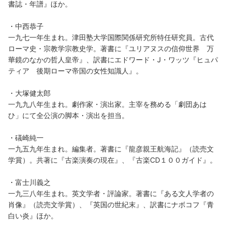
書誌・年譜』ほか。
・中西恭子
一九七一年生まれ。津田塾大学国際関係研究所特任研究員。古代
ローマ史・宗教学宗教史学。著書に『ユリアヌスの信仰世界 万
華鏡のなかの哲人皇帝』、訳書にエドワード・J・ワッツ『ヒュパ
ティア 後期ローマ帝国の女性知識人』。
・大塚健太郎
一九九八年生まれ。劇作家・演出家。主宰を務める「劇団あは
ひ」にて全公演の脚本・演出を担当。
・礒崎純一
一九五九年生まれ。編集者。著書に『龍彦親王航海記』（読売文
学賞）。共著に『古楽演奏の現在』、『古楽CD１００ガイド』。
・富士川義之
一九三八年生まれ。英文学者・評論家。著書に『ある文人学者の
肖像』（読売文学賞）、『英国の世紀末』、訳書にナボコフ『青
白い炎』ほか。