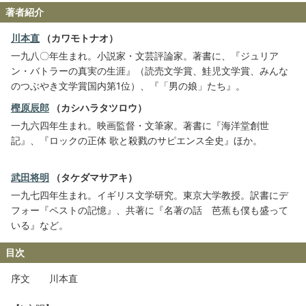
著者紹介
川本直
（カワモトナオ）
一九八〇年生まれ。小説家・文芸評論家。著書に、『ジュリア
ン・バトラーの真実の生涯』（読売文学賞、鮭児文学賞、みんな
のつぶやき文学賞国内第1位）、『「男の娘」たち』。
樫原辰郎
（カシハラタツロウ）
一九六四年生まれ。映画監督・文筆家。著書に『海洋堂創世
記』、『ロックの正体 歌と殺戮のサピエンス全史』ほか。
武田将明
（タケダマサアキ）
一九七四年生まれ。イギリス文学研究。東京大学教授。訳書にデ
フォー『ペストの記憶』、共著に『名著の話 芭蕉も僕も盛って
いる』など。
目次
序文 川本直