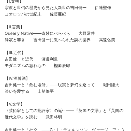
【Ⅰ.文明】
宗教と世俗の歴史から見た人新世の吉田健一 伊達聖伸
ヨオロッパの世紀末 佐藤亜紀
【Ⅱ.言葉】
Queerly Native——奇妙にぺらぺら 大野露井
静寂と響き——吉田健一に教へられた詩の世界 高遠弘美
【Ⅲ.近代】
吉田健一と近代 渡邊利道
モダニズムの忘れもの 樫原辰郎
【Ⅳ.酒肴酒】
吉田健一と「飲む場所」——現実と夢幻を巡って 堀田隆大
淡いを愛する 山﨑修平
【Ⅴ.文学】
〈芸術家としての批評家〉の誕生——『英国の文学』と『英国の
近代文学』を読む 武田将明
吉田健一と「社交」——G・L・ディキンソン、ヴァージニア・ウ