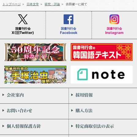
トップページ
＞
日本文学
＞
研究・評論
＞
吉田健一に就て
国書刊行会
国書刊行会
国書刊行会
X(旧Twitter)
Facebook
Instagram
会社案内
お問い合わせ
個人情報保護方針