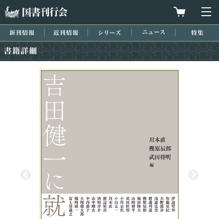
国書刊行会
買物カゴを
メ
新刊情報
近刊情報
シリーズ
ニュース
特集
書籍詳細