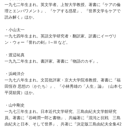
一九七二年生まれ。英文学者。上智大学教授。著書に『ケアの倫
理とエンパワメント』、『ケアする惑星』、『世界文学をケアで
読み解く』ほか。
・小山太一
一九七四年生まれ。英語文学研究者・翻訳家。訳書にイーヴリ
ン・ウォー『誉れの剣』Ⅰ～Ⅲ など。
・渡辺祐真
一九九二年生まれ。書評家。著書に『物語のカギ』。
・浜崎洋介
一九七八年生まれ。文芸批評家・京大大学院准教授。著書に『福
田恆存 思想の〈かたち〉』、『小林秀雄の「人生」論』（山本七
平奨励賞）ほか。
・山中剛史
一九七三年生まれ。日本近代文学研究、三島由紀夫文学館研究
員。著書に『谷崎潤一郎と書物』、共編著に『混沌と抗戦 三島
由紀夫と日本、そして世界』、共著に『決定版三島由紀夫全集42