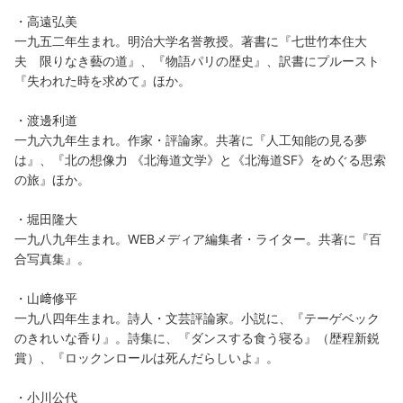
・高遠弘美
一九五二年生まれ。明治大学名誉教授。著書に『七世竹本住大
夫 限りなき藝の道』、『物語パリの歴史』、訳書にプルースト
『失われた時を求めて』ほか。
・渡邊利道
一九六九年生まれ。作家・評論家。共著に『人工知能の見る夢
は』、『北の想像力 《北海道文学》と《北海道SF》をめぐる思索
の旅』ほか。
・堀田隆大
一九八九年生まれ。WEBメディア編集者・ライター。共著に『百
合写真集』。
・山﨑修平
一九八四年生まれ。詩人・文芸評論家。小説に、『テーゲベック
のきれいな香り』。詩集に、『ダンスする食う寝る』（歴程新鋭
賞）、『ロックンロールは死んだらしいよ』。
・小川公代