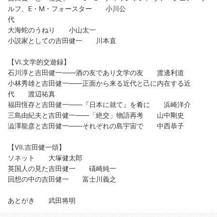
ルフ、E・M・フォースター 小川公
代
大海蛇のうねり 小山太一
小説家としての吉田健一 川本直
【Ⅵ.文学的交遊録】
石川淳と吉田健一——酒の友であり文学の友 渡邊利道
小林秀雄と吉田健一——正面から来る近代と己に内在する近
代 渡辺祐真
福田恆存と吉田健一——『日本に就て』を肴に 浜崎洋介
三島由紀夫と吉田健一——「絶交」物語再考 山中剛史
澁澤龍彦と吉田健一——それぞれの島宇宙で 中西恭子
【Ⅶ.吉田健一頌】
ソネット 大塚健太郎
英国人の見た吉田健一 礒崎純一
回想の中の吉田健一 富士川義之
あとがき 武田将明