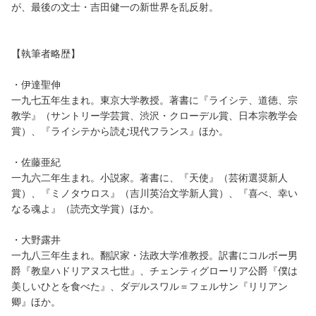
が、最後の文士・吉田健一の新世界を乱反射。
【執筆者略歴】
・伊達聖伸
一九七五年生まれ。東京大学教授。著書に『ライシテ、道徳、宗
教学』（サントリー学芸賞、渋沢・クローデル賞、日本宗教学会
賞）、『ライシテから読む現代フランス』ほか。
・佐藤亜紀
一九六二年生まれ。小説家。著書に、『天使』（芸術選奨新人
賞）、『ミノタウロス』（吉川英治文学新人賞）、『喜べ、幸い
なる魂よ』（読売文学賞）ほか。
・大野露井
一九八三年生まれ。翻訳家・法政大学准教授。訳書にコルボー男
爵『教皇ハドリアヌス七世』、チェンティグローリア公爵『僕は
美しいひとを食べた』、ダデルスワル＝フェルサン『リリアン
卿』ほか。