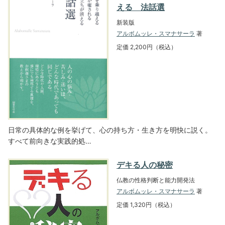
える 法話選
新装版
アルボムッレ・スマナサーラ
著
定価 2,200円（税込）
日常の具体的な例を挙げて、心の持ち方・生き方を明快に説く。
すべて前向きな実践的処…
デキる人の秘密
仏教の性格判断と能力開発法
アルボムッレ・スマナサーラ
著
定価 1,320円（税込）