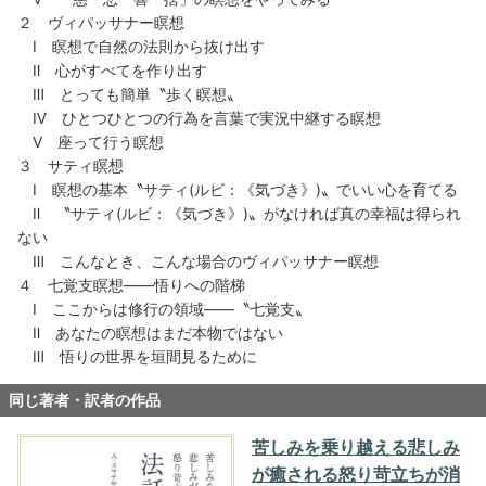
２ ヴィパッサナー瞑想
Ⅰ 瞑想で自然の法則から抜け出す
Ⅱ 心がすべてを作り出す
Ⅲ とっても簡単〝歩く瞑想〟
Ⅳ ひとつひとつの行為を言葉で実況中継する瞑想
Ⅴ 座って行う瞑想
３ サティ瞑想
Ⅰ 瞑想の基本〝サティ(ルビ：《気づき》)〟でいい心を育てる
Ⅱ 〝サティ(ルビ：《気づき》)〟がなければ真の幸福は得られ
ない
Ⅲ こんなとき、こんな場合のヴィパッサナー瞑想
４ 七覚支瞑想――悟りへの階梯
Ⅰ ここからは修行の領域――〝七覚支〟
Ⅱ あなたの瞑想はまだ本物ではない
Ⅲ 悟りの世界を垣間見るために
同じ著者・訳者の作品
苦しみを乗り越える悲しみ
が癒される怒り苛立ちが消