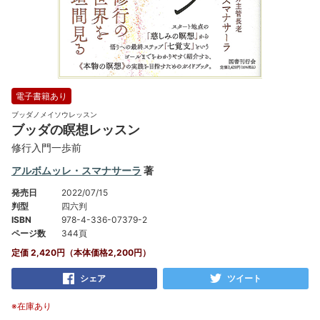
電子書籍あり
ブッダノメイソウレッスン
ブッダの瞑想レッスン
修行入門一歩前
アルボムッレ・スマナサーラ
著
発売日
2022/07/15
判型
四六判
ISBN
978-4-336-07379-2
ページ数
344頁
定価 2,420円（本体価格2,200円）
シェア
ツイート
※在庫あり