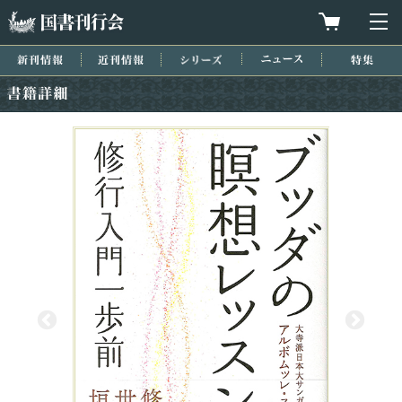
国書刊行会
買物カゴを
メ
新刊情報
近刊情報
シリーズ
ニュース
特集
書籍詳細