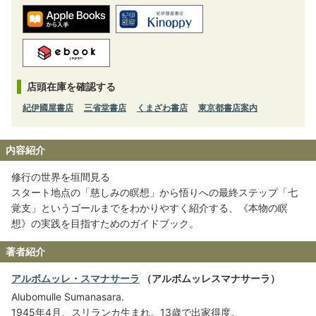
店頭在庫を確認する
紀伊國屋書店
三省堂書店
くまざわ書店
東京都書店案内
内容紹介
修行の世界を垣間見る
スタート地点の「慈しみの瞑想」から悟りへの最終ステップ「七
覚支」というゴールまでをわかりやすく紹介する、《本物の瞑
想》の実践を目指すためのガイドブック。
著者紹介
アルボムッレ・スマナサーラ
（アルボムッレスマナサーラ）
Alubomulle Sumanasara.
1945年4月、スリランカ生まれ。13歳で出家得度。