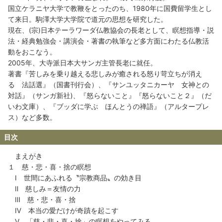
国立ケラニヤ大学で教鞭をとったのち、1980年に国費留学生とし
て来日。駒澤大学大学院で道元の思想を研究した。
現在、(宗)日本テーラワーダ仏教協会の長老として、瞑想指導・説
法・経典勉強会・講演会・著書の執筆など多方面にわたる仏教活
動をおこなう。
2005年、大寺派日本大サンガ主管長老に就任。
著書『苦しみを乗り越える悲しみが癒される怒り苛立ちが消え
る 法話選』（国書刊行会）、『サンユッタニカーヤ 女神との
対話』（サンガ新社)、『怒らないこと』『怒らないこと２』（だ
いわ文庫）、『ブッダに学ぶ ほんとうの禅語』（アルタープレ
ス）など多数。
目次
まえがき
１ 慈・悲・喜・捨の瞑想
Ⅰ 世間にあふれる〝宗教商品〟の効き目
Ⅱ 慈しみ＝友情の力
Ⅲ 慈・悲・喜・捨
Ⅳ 本当の愛だけが奇蹟を起こす
Ⅴ 「慈・悲・喜・捨」の瞑想をやってみる