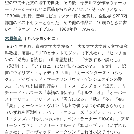
望の中で出た旅の途中で自死。その後、母テルマが作家ウォーカ
ー・パーシーのもとに原稿を持ち込んだことがきっかけとなり、
1980年に刊行。翌年にピュリツァー賞を受賞し、全世界で200万
部超のベストセラーとなった。その他の作品に、16歳のときに書
いた『ネオン・バイブル』（1989年刊）がある。
木原善彦
（キハラヨシヒコ）
1967年生まれ。京都大学大学院修了。大阪大学大学院人文学研究
科教授。著書に『UFOとポストモダン』（平凡社）、『ピンチョ
ンの『逆光』を読む』（世界思想社）、『実験する小説たち』
（彩流社）、『アイロニーはなぜ伝わるのか？』（光文社）、訳
書にウィリアム・ギャディス『JR』『カーペンターズ・ゴシッ
ク』、デイヴィッド・マークソン『ウィトゲンシュタインの愛
人』（いずれも国書刊行会）、トマス・ピンチョン『逆光』、リ
チャード・パワーズ『幸福の遺伝子』『オルフェオ』『オーバー
ストーリー』、アリ・スミス『両方になる』『秋』『冬』『春』
『夏』、オーシャン・ヴオン『地上で僕らはつかの間きらめく』
（いずれも新潮社）、ハリー・マシューズ『シガレット』、ハ
リ・クンズル『民のいない神』、ベン・ラーナー『10:04』、アザ
リーン・ヴァンデアフリートオルーミ『私はゼブラ』（いずれも
白水社）、デイヴィッド・マークソン『これは小説ではない』