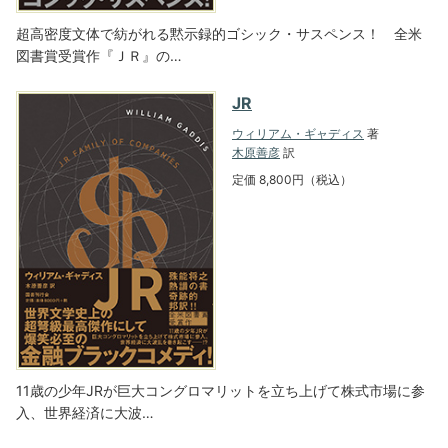
超高密度文体で紡がれる黙示録的ゴシック・サスペンス！ 全米
図書賞受賞作『ＪＲ』の…
JR
ウィリアム・ギャディス
著
木原善彦
訳
定価 8,800円（税込）
11歳の少年JRが巨大コングロマリットを立ち上げて株式市場に参
入、世界経済に大波…