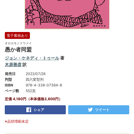
電子書籍あり
オロカモノドウメイ
愚か者同盟
ジョン・ケネディ・トゥール
著
木原善彦
訳
発売日
2022/07/26
判型
四六変型判
ISBN
978-4-336-07364-8
ページ数
552頁
定価 4,180円（本体価格3,800円）
シェア
ツイート
※品切増刷未定