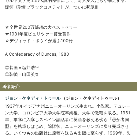
カルト文学史上の伝説的傑作にして、奇人変人たちが暴走する、
爆笑《労働ブラックコメディ》が、ついに邦訳!!!
☆全世界200万部超の大ベストセラー
☆1981年度ピュリツァー賞受賞作
☆デヴィッド・ボウイが選ぶ100冊
A Confederacy of Dunces, 1980
◎装画＝塩井浩平
◎装幀＝山田英春
著者紹介
ジョン・ケネディ・トゥール
（ジョン・ケネディトゥール）
1937年ルイジアナ州ニューオーリンズ生まれ。小説家。テュレー
ン大学、コロンビア大学大学院卒業後、大学で教鞭を取る。1961
年、軍隊に入隊しスペイン語話者に英語を教える傍ら『愚か者同
盟』を執筆しはじめ、除隊後、ニューオーリンズに戻り完成させ
る。いくつもの出版社に原稿を送るも出版に至らず、1969年、失