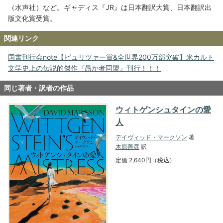
（水声社）など。ギャディス『JR』は日本翻訳大賞、日本翻訳出
版文化賞受賞。
関連リンク
国書刊行会note【ピュリツァー賞&全世界200万部突破】米カルト
文学史上の伝説的傑作『愚か者同盟』刊行！！！
同じ著者・訳者の作品
ウィトゲンシュタインの愛
人
デイヴィッド・マークソン
著
木原善彦
訳
定価 2,640円（税込）