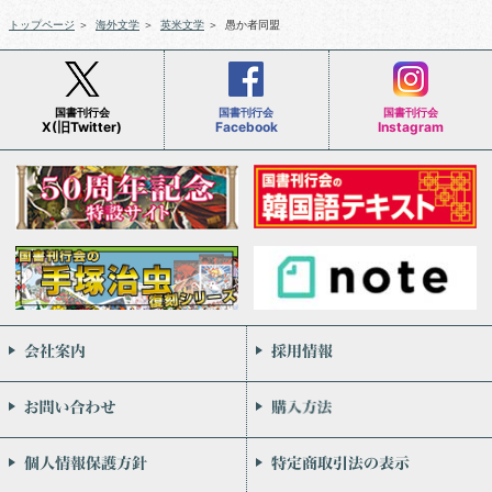
トップページ
＞
海外文学
＞
英米文学
＞
愚か者同盟
国書刊行会
国書刊行会
国書刊行会
X(旧Twitter)
Facebook
Instagram
会社案内
お問い合わせ
個人情報保護方針