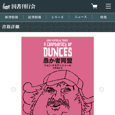
国書刊行会
買物カゴを
メ
新刊情報
近刊情報
シリーズ
ニュース
特集
書籍詳細