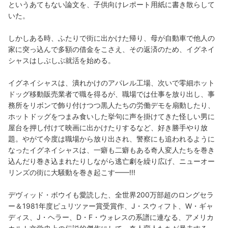
というあてもない論文を、子供向けレポート用紙に書き散らして
いた。
しかしある時、ふたりで街に出かけた帰り、母が自動車で他人の
家に突っ込んで多額の借金をこさえ、その返済のため、イグネイ
シャスはしぶしぶ就活を始める。
イグネイシャスは、潰れかけのアパレル工場、次いで零細ホット
ドッグ移動販売業者で職を得るが、職場では仕事を放り出し、事
務所をリボンで飾り付けつつ黒人たちの労働デモを扇動したり、
ホットドッグをつまみ食いした挙句に声を掛けてきた怪しい男に
屋台を押し付けて映画に出かけたりするなど、好き勝手やり放
題。やがて今度は職場から放り出され、警察にも追われるように
なったイグネイシャスは、一癖も二癖もある奇人変人たちを巻き
込んだり巻き込まれたりしながら逃亡劇を繰り広げ、ニューオー
リンズの街に大騒動を巻き起こす——!!!
デヴィッド・ボウイも愛読した、全世界200万部超のロングセラ
ー＆1981年度ピュリツァー賞受賞作、J・スウィフト、W・ギャ
ディス、J・ヘラー、D・F・ウォレスの系譜に連なる、アメリカ