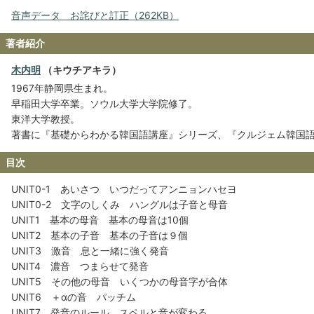
音声データ お詫びと訂正（262KB）
著者紹介
木内明
（キウチアキラ）
1967年静岡県生まれ。
早稲田大学卒業。ソウル大学大学院修了。
東洋大学教授。
著書に『基礎からわかる韓国語講座』シリーズ、『クルジェム韓国語
目次
UNIT0-1 あいさつ いつだってアンニョンハセヨ
UNIT0-2 文字のしくみ ハングルは子音と母音
UNIT1 基本の母音 基本の母音は10個
UNIT2 基本の子音 基本の子音は９個
UNIT3 激音 息と一緒に強く発音
UNIT4 濃音 つまらせて発音
UNIT5 その他の母音 いくつかの母音字が合体
UNIT6 ＋αの音 パッチム
UNIT7 発音のルール スペルと音が変わる