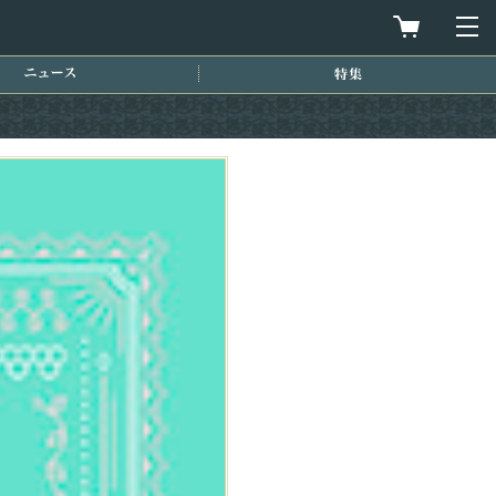
買物カゴを
メ
ニュース
特集