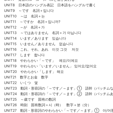
UNIT8 日本語のハングル表記 日本語をハングルで書く
UNIT9 ～です 名詞＋입니다
UNIT10 ～は 名詞＋는
UNIT11 ～ですか 名詞＋입니까?
UNIT12 ～が 名詞＋가
UNIT13 ～ではありません 名詞＋가 아닙니다
UNIT14 います／あります 있습니다
UNIT15 いません／ありません 없습니다
UNIT16 これ、それ、あれ 이것 그것 저것
UNIT17 します 합니다
UNIT18 やわらかい「～です」 예요/이에요
UNIT19 やわらかい「います／いません」 있어요/없어요
UNIT20 やわらかい「します」 해요
UNIT21 数字とお金 数字
UNIT22 いくつ 몇
UNIT23 動詞・形容詞の「～です／～ます」① 語幹（パッチム
UNIT24 動詞・形容詞の「～です／～ます」② 語幹（パッチム
UNIT25 ～歳です 固有の数詞
UNIT26 時刻 固有数詞＋시（時） 数字＋분（分）
UNIT27 動詞・形容詞のやわらかい「～です／～ます」① 아/어