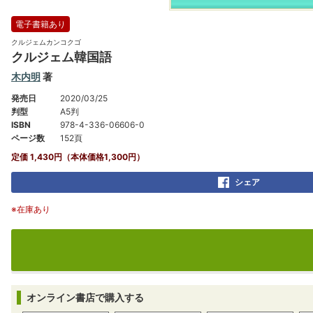
電子書籍あり
クルジェムカンコクゴ
クルジェム韓国語
木内明
著
発売日
2020/03/25
判型
A5判
ISBN
978-4-336-06606-0
ページ数
152頁
定価 1,430円（本体価格1,300円）
シェア
※在庫あり
オンライン書店で購入する