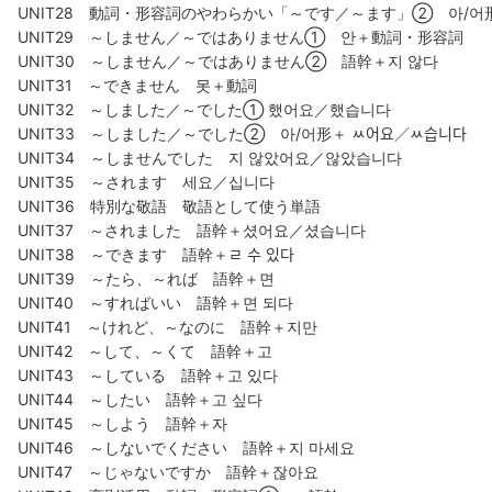
UNIT28 動詞・形容詞のやわらかい「～です／～ます」② 아/어
UNIT29 ～しません／～ではありません① 안＋動詞・形容詞
UNIT30 ～しません／～ではありません② 語幹＋지 않다
UNIT31 ～できません 못＋動詞
UNIT32 ～しました／～でした① 했어요／했습니다
UNIT33 ～しました／～でした② 아/어形＋ ﾶ어요／ﾶ습니다
UNIT34 ～しませんでした 지 않았어요／않았습니다
UNIT35 ～されます 세요／십니다
UNIT36 特別な敬語 敬語として使う単語
UNIT37 ～されました 語幹＋셨어요／셨습니다
UNIT38 ～できます 語幹＋ﾩ 수 있다
UNIT39 ～たら、～れば 語幹＋면
UNIT40 ～すればいい 語幹＋면 되다
UNIT41 ～けれど、～なのに 語幹＋지만
UNIT42 ～して、～くて 語幹＋고
UNIT43 ～している 語幹＋고 있다
UNIT44 ～したい 語幹＋고 싶다
UNIT45 ～しよう 語幹＋자
UNIT46 ～しないでください 語幹＋지 마세요
UNIT47 ～じゃないですか 語幹＋잖아요