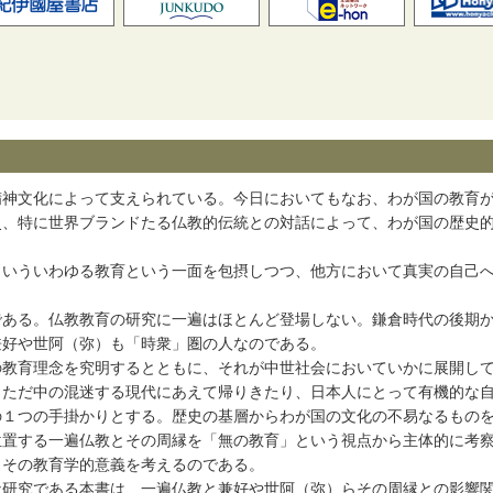
神文化によって支えられている。今日においてもなお、わが国の教育が
史、特に世界ブランドたる仏教的伝統との対話によって、わが国の歴史
いういわゆる教育という一面を包摂しつつ、他方において真実の自己へ
ある。仏教教育の研究に一遍はほとんど登場しない。鎌倉時代の後期か
兼好や世阿（弥）も「時衆」圏の人なのである。
教育理念を究明するとともに、それが中世社会においていかに展開して
っただ中の混迷する現代にあえて帰りきたり、日本人にとって有機的な
の１つの手掛かりとする。歴史の基層からわが国の文化の不易なるもの
位置する一遍仏教とその周縁を「無の教育」という視点から主体的に考
、その教育学的意義を考えるのである。
研究である本書は、一遍仏教と兼好や世阿（弥）らその周縁との影響関