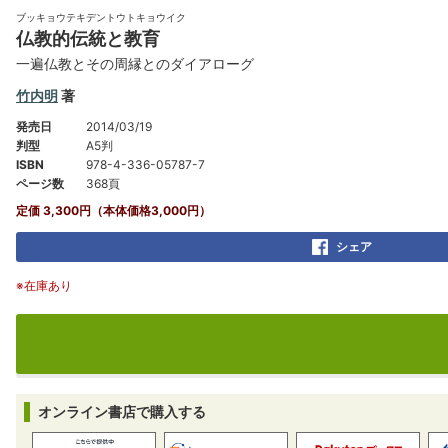
ブッキョウテキデントウトキョウイク
仏教的伝統と教育
一遍仏教とその周縁とのダイアローグ
竹内明
著
発売日
2014/03/19
判型
A5判
ISBN
978-4-336-05787-7
ページ数
368頁
定価 3,300円（本体価格3,000円）
シェア
※在庫あり
オンライン書店で購入する