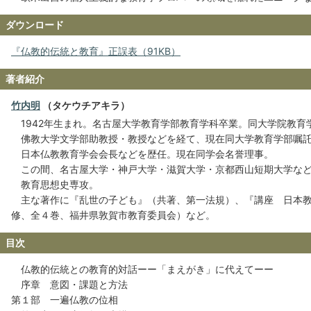
ダウンロード
『仏教的伝統と教育』正誤表（91KB）
著者紹介
竹内明
（タケウチアキラ）
1942年生まれ。名古屋大学教育学部教育学科卒業。同大学院教育
佛教大学文学部助教授・教授などを経て、現在同大学教育学部嘱
日本仏教教育学会会長などを歴任。現在同学会名誉理事。
この間、名古屋大学・神戸大学・滋賀大学・京都西山短期大学など
教育思想史専攻。
主な著作に『乱世の子ども』（共著、第一法規）、『講座 日本教
修、全４巻、福井県敦賀市教育委員会）など。
目次
仏教的伝統との教育的対話ーー「まえがき」に代えてーー
序章 意図・課題と方法
第１部 一遍仏教の位相