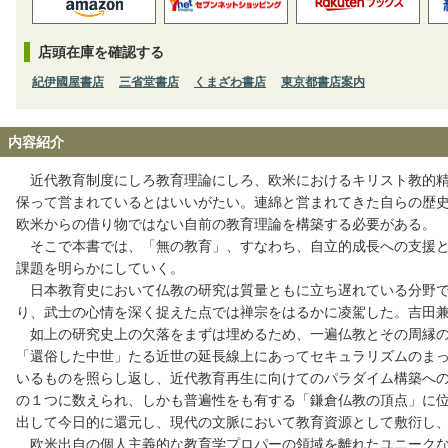
店頭在庫を確認する
紀伊國屋書店
三省堂書店
くまざわ書店
東京都書店案内
内容紹介
近代教育制度にしろ教育理論にしろ、欧米におけるキリスト教的精
保って営まれているとはいいがたい。連綿と営まれてきた自らの歴
欧米からの借り物ではない自前の教育理論を構築する必要がある。
そこで本書では、「無の教育」、すなわち、自立的成長への支援と
課題を明らかにしていく。
日本教育史において仏教の研究は質量ともに立ち遅れている分野で
り、武士の心情を深く捉えた点では禅宗をはるかに凌駕した。吉田
如上の研究史上の欠落をまずは埋めるため、一遍仏教とその周縁の
「還俗した中世」たる近世の延長線上にあってセキュラリズムのま
いるものを照らし返し、近代教育再生に向けてのパラダイム構築へ
の１つに数えられ、しかも普遍性をも有する「鎌倉仏教の頂点」に
出して今日的に還元し、現代の文脈において教育資源として敷衍し
欧米出自の個人主義的な教育学プロパーの領域を離れたユニークな