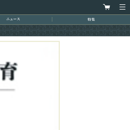
買物カゴを
メ
ニュース
特集