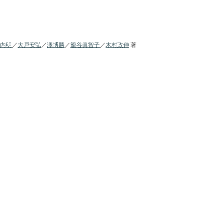
内明
／
大戸安弘
／
澤博勝
／
籠谷眞智子
／
木村政伸
著