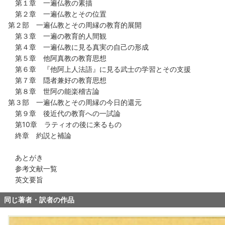
第１章 一遍仏教の素描
第２章 一遍仏教とその位置
第２部 一遍仏教とその周縁の教育的展開
第３章 一遍の教育的人間観
第４章 一遍仏教に見る真実の自己の形成
第５章 他阿真教の教育思想
第６章 『他阿上人法語』に見る武士の学習とその支援
第７章 隠者兼好の教育思想
第８章 世阿の能楽稽古論
第３部 一遍仏教とその周縁の今日的還元
第９章 後近代の教育への一試論
第10章 ラティオの後に来るもの
終章 約説と補論
あとがき
参考文献一覧
英文要旨
同じ著者・訳者の作品