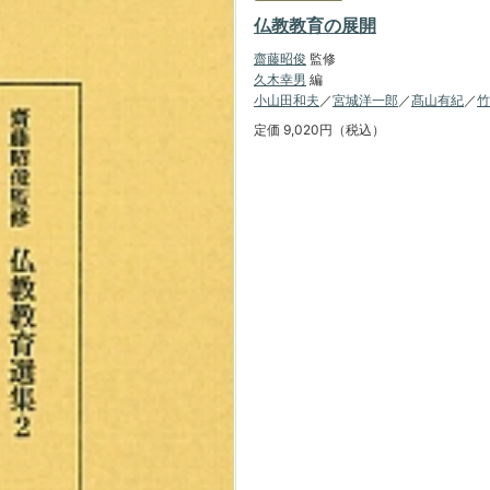
仏教教育の展開
齋藤昭俊
監修
久木幸男
編
小山田和夫
／
宮城洋一郎
／
髙山有紀
／
竹
定価 9,020円（税込）