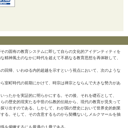
その固有の教育システムに即して自らの文化的アイデンティティを
的な精神風土のなかに時代を超えて不易なる教育思想を再体験して、
の回帰、いわゆる内的超越を示すという視点において、次のような
ら室町時代の前期にかけて、時宗は禅宗とならんで大きな勢力があ
いったかを実証的に明らかにする。その後、それを礎石として、
自らの歴史的現実たる中世の仏教的伝統から、現代の教育が見失って
を探り出すのである。しかして、わが国の歴史において世界史的創業
察する。そして、その含意するものから契機ないしメルクマールを抽
係を俯瞰するにも最適の１冊である。