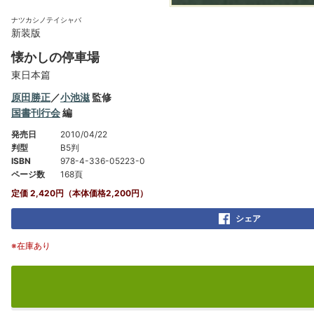
ナツカシノテイシャバ
新装版
懐かしの停車場
東日本篇
原田勝正
／
小池滋
監修
国書刊行会
編
発売日
2010/04/22
判型
B5判
ISBN
978-4-336-05223-0
ページ数
168頁
定価 2,420円（本体価格2,200円）
シェア
※在庫あり