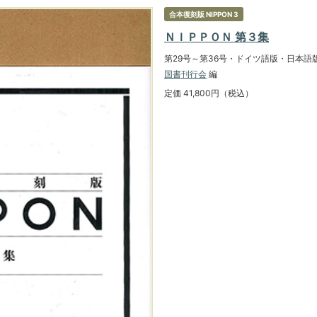
合本復刻版 NIPPON 3
ＮＩＰＰＯＮ 第３集
第29号～第36号・ドイツ語版・日本語
国書刊行会
編
定価 41,800円（税込）