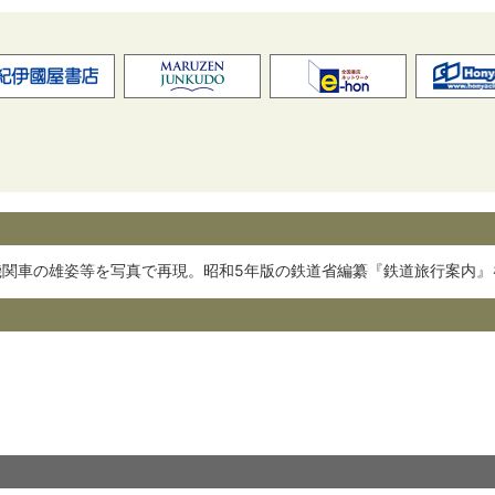
機関車の雄姿等を写真で再現。昭和5年版の鉄道省編纂『鉄道旅行案内』