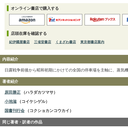
オンライン書店で購入する
店頭在庫を確認する
紀伊國屋書店
三省堂書店
くまざわ書店
東京都書店案内
内容紹介
日露戦争前後から昭和初期にかけての全国の停車場を主軸に、蒸気
著者紹介
原田勝正
（ハラダカツマサ）
小池滋
（コイケシゲル）
国書刊行会
（コクショカンコウカイ）
同じ著者・訳者の作品