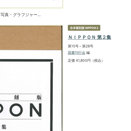
・写真・グラフジャー…
合本復刻版 NIPPON 2
ＮＩＰＰＯＮ 第２集
第15号～第28号
国書刊行会
編
定価 41,800円（税込）