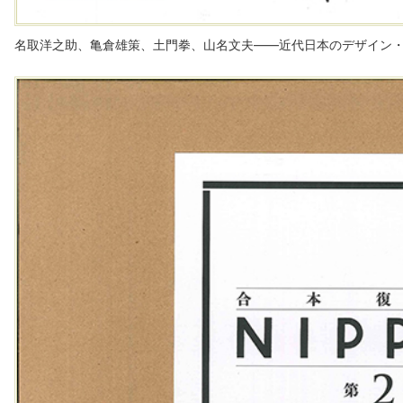
名取洋之助、亀倉雄策、土門拳、山名文夫――近代日本のデザイン