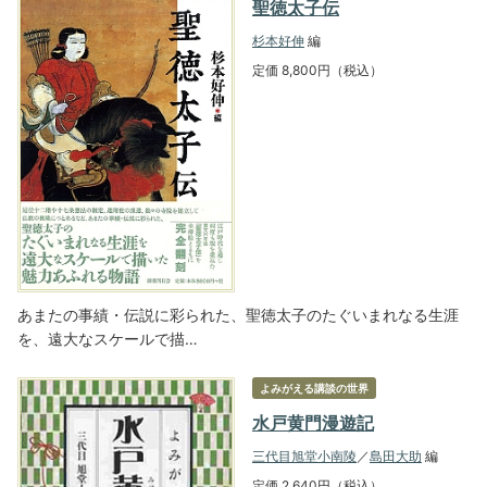
聖徳太子伝
杉本好伸
編
定価 8,800円（税込）
あまたの事績・伝説に彩られた、聖徳太子のたぐいまれなる生涯
を、遠大なスケールで描…
よみがえる講談の世界
水戸黄門漫遊記
三代目旭堂小南陵
／
島田大助
編
定価 2,640円（税込）