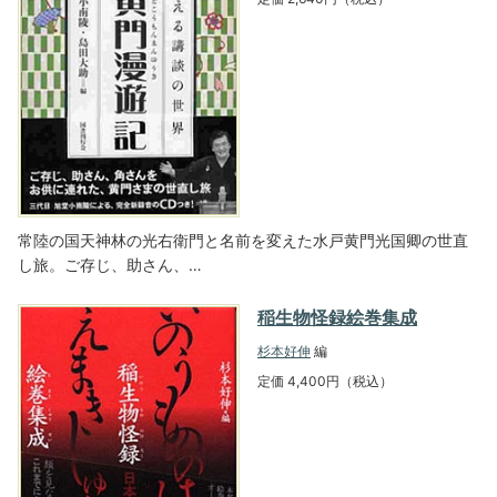
常陸の国天神林の光右衛門と名前を変えた水戸黄門光国卿の世直
し旅。ご存じ、助さん、…
稲生物怪録絵巻集成
杉本好伸
編
定価 4,400円（税込）