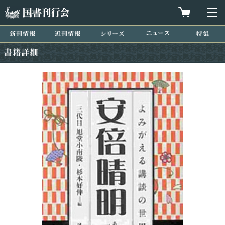
国書刊行会
買物カゴを
メ
新刊情報
近刊情報
シリーズ
ニュース
特集
書籍詳細