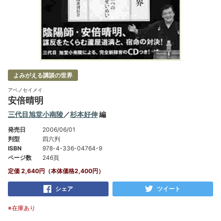
よみがえる講談の世界
アベノセイメイ
安倍晴明
三代目旭堂小南陵
／
杉本好伸
編
発売日
2006/06/01
判型
四六判
ISBN
978-4-336-04764-9
ページ数
246頁
定価 2,640円（本体価格2,400円）
シェア
ツイート
※在庫あり