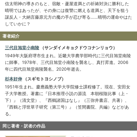
信太明神の導きのもと、宿敵・蘆屋道満との祈祷対決に勝利した
晴明ではあったが、その身には復讐に燃える道満と、天下を狙う
謀反人・大納言藤原元方の魔の手が忍び寄る……晴明の運命やはた
していかに？
著者紹介
三代目旭堂小南陵
（サンダイメキョクドウコナンリョウ）
1949年大阪府堺市生まれ。近畿大学農学部時代に三代目旭堂南陵
に師事。1978年、三代目旭堂小南陵を襲名し、真打昇進。2006
年に四代目旭堂南陵襲名。2020年逝去。
杉本好伸
（スギモトヨシノブ）
1951年生まれ。慶應義塾大学大学院修士課程修了。現在、安田女
子大学教授。著書に『日本推理小説の源流 本朝桜陰比事（上・
下）』（清文堂）、『西鶴諸国はなし』（三弥井書店、共著）、
『西鶴と浮世草子研究（第三号）』（笠間書院、共編）などがあ
る。
同じ著者・訳者の作品