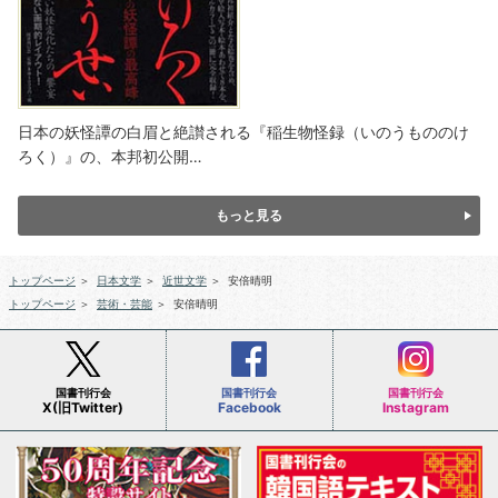
日本の妖怪譚の白眉と絶讃される『稲生物怪録（いのうもののけ
ろく）』の、本邦初公開…
もっと見る
トップページ
＞
日本文学
＞
近世文学
＞
安倍晴明
トップページ
＞
芸術・芸能
＞
安倍晴明
国書刊行会
国書刊行会
国書刊行会
X(旧Twitter)
Facebook
Instagram