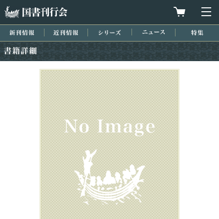
国書刊行会
買物カゴを
メ
新刊情報
近刊情報
シリーズ
ニュース
特集
書籍詳細