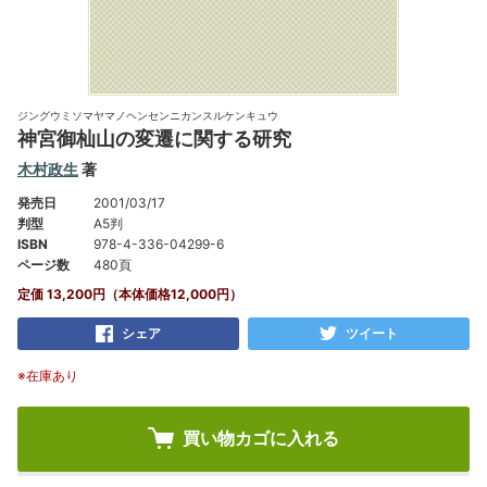
ジングウミソマヤマノヘンセンニカンスルケンキュウ
神宮御杣山の変遷に関する研究
木村政生
著
発売日
2001/03/17
判型
A5判
ISBN
978-4-336-04299-6
ページ数
480頁
定価 13,200円（本体価格12,000円）
シェア
ツイート
※在庫あり