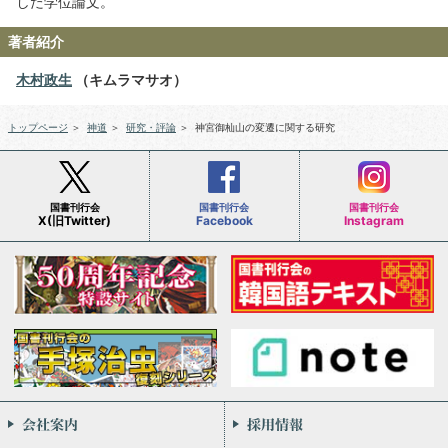
した学位論文。
著者紹介
木村政生
（キムラマサオ）
トップページ
＞
神道
＞
研究・評論
＞
神宮御杣山の変遷に関する研究
国書刊行会
国書刊行会
国書刊行会
X(旧Twitter)
Facebook
Instagram
会社案内