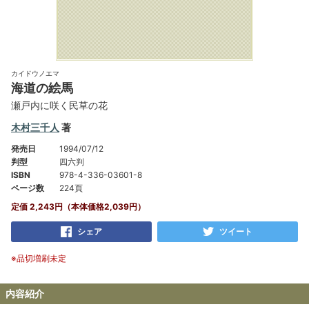
カイドウノエマ
海道の絵馬
瀬戸内に咲く民草の花
木村三千人
著
発売日
1994/07/12
判型
四六判
ISBN
978-4-336-03601-8
ページ数
224頁
定価 2,243円（本体価格2,039円）
シェア
ツイート
※品切増刷未定
内容紹介