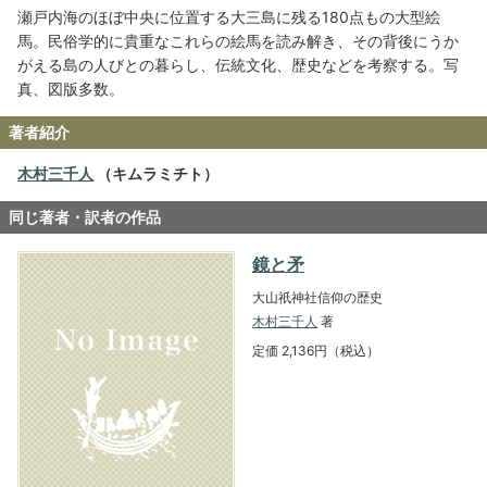
瀬戸内海のほぼ中央に位置する大三島に残る180点もの大型絵
馬。民俗学的に貴重なこれらの絵馬を読み解き、その背後にうか
がえる島の人びとの暮らし、伝統文化、歴史などを考察する。写
真、図版多数。
著者紹介
木村三千人
（キムラミチト）
同じ著者・訳者の作品
鏡と矛
大山祇神社信仰の歴史
木村三千人
著
定価 2,136円（税込）