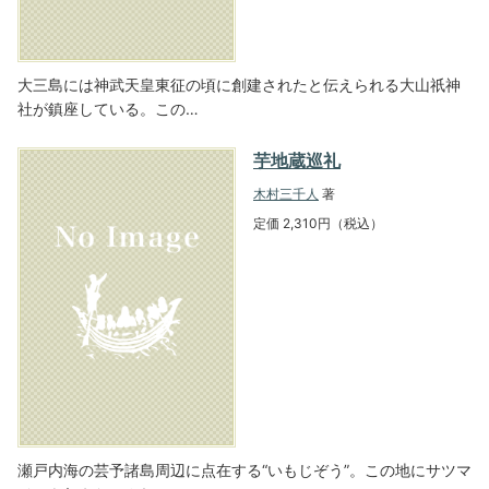
大三島には神武天皇東征の頃に創建されたと伝えられる大山祇神
社が鎮座している。この…
芋地蔵巡礼
木村三千人
著
定価 2,310円（税込）
瀬戸内海の芸予諸島周辺に点在する“いもじぞう”。この地にサツマ