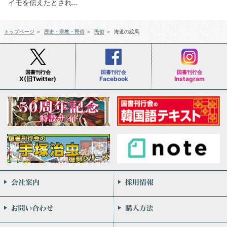
イモを伝えたとされ…
トップページ
＞
歴史・宗教・民俗
＞
民俗
＞
海道の絵馬
国書刊行会
国書刊行会
国書刊行会
X(旧Twitter)
Facebook
Instagram
会社案内
お問い合わせ