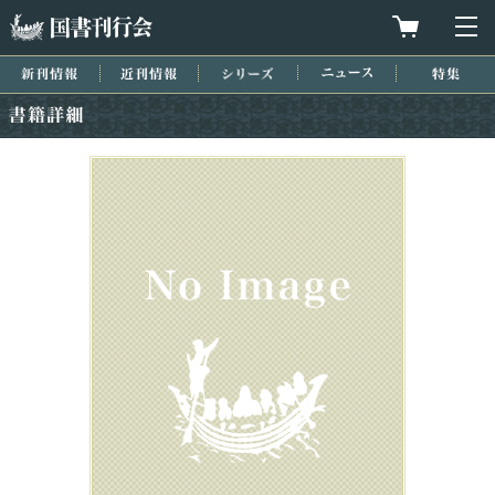
国書刊行会
買物カゴを
メ
新刊情報
近刊情報
シリーズ
ニュース
特集
書籍詳細