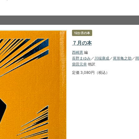
12か月の本
７月の本
西崎憲
編
長野まゆみ
／
川端康成
／
尾形亀之助
／
岡
柴田元幸
他訳
定価 3,080円（税込）