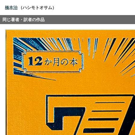
橋本治
（ハシモトオサム）
同じ著者・訳者の作品