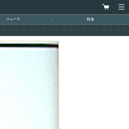
買物カゴを
メ
ニュース
特集