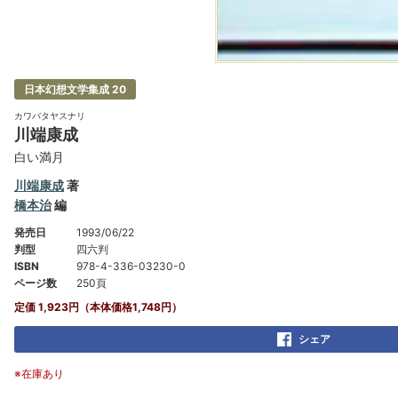
日本幻想文学集成 20
カワバタヤスナリ
川端康成
白い満月
川端康成
著
橋本治
編
発売日
1993/06/22
判型
四六判
ISBN
978-4-336-03230-0
ページ数
250頁
定価 1,923円（本体価格1,748円）
シェア
※在庫あり