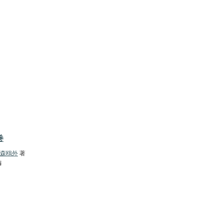
巻
森鴎外
著
編