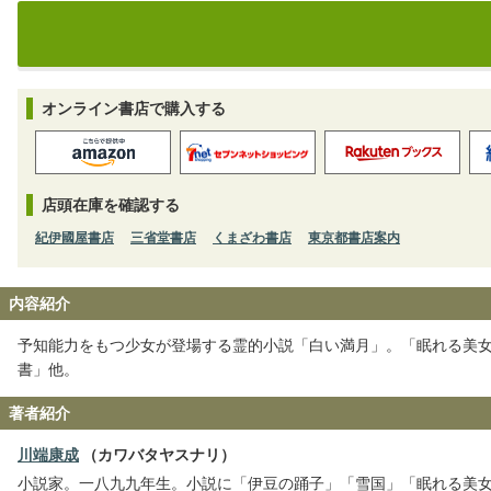
オンライン書店で購入する
店頭在庫を確認する
紀伊國屋書店
三省堂書店
くまざわ書店
東京都書店案内
内容紹介
予知能力をもつ少女が登場する霊的小説「白い満月」。「眠れる美
書」他。
著者紹介
川端康成
（カワバタヤスナリ）
小説家。一八九九年生。小説に「伊豆の踊子」「雪国」「眠れる美