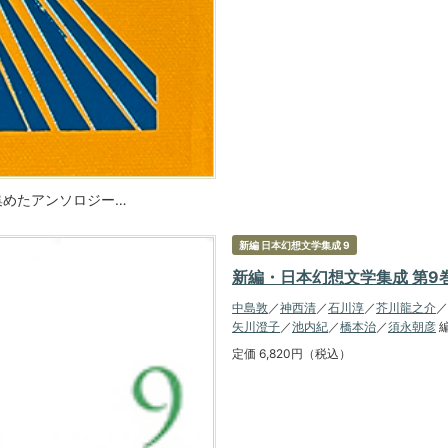
集めたアンソロジー…
新編 日本幻想文学集成 9
新編・日本幻想文学集成 第9
中島敦
／
神西清
／
石川淳
／
芥川龍之介
／
矢川澄子
／
池内紀
／
橋本治
／
須永朝彦
定価 6,820円（税込）