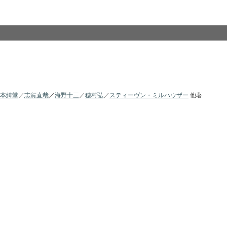
本綺堂
／
志賀直哉
／
海野十三
／
穂村弘
／
スティーヴン・ミルハウザー
他著