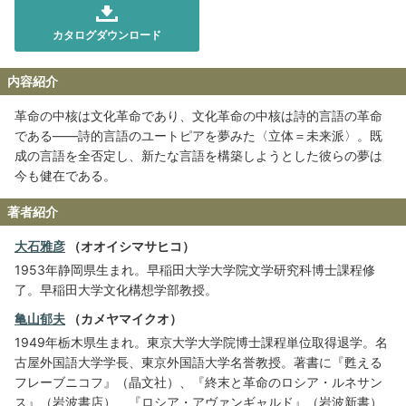
カタログダウンロード
内容紹介
革命の中核は文化革命であり、文化革命の中核は詩的言語の革命
である――詩的言語のユートピアを夢みた〈立体＝未来派〉。既
成の言語を全否定し、新たな言語を構築しようとした彼らの夢は
今も健在である。
著者紹介
大石雅彦
（オオイシマサヒコ）
1953年静岡県生まれ。早稲田大学大学院文学研究科博士課程修
了。早稲田大学文化構想学部教授。
亀山郁夫
（カメヤマイクオ）
1949年栃木県生まれ。東京大学大学院博士課程単位取得退学。名
古屋外国語大学学長、東京外国語大学名誉教授。著書に『甦える
フレーブニコフ』（晶文社）、『終末と革命のロシア・ルネサン
ス』（岩波書店）、『ロシア・アヴァンギャルド』（岩波新書）