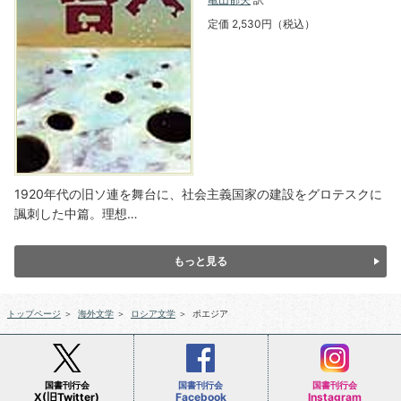
定価 2,530円（税込）
1920年代の旧ソ連を舞台に、社会主義国家の建設をグロテスクに
諷刺した中篇。理想…
もっと見る
トップページ
＞
海外文学
＞
ロシア文学
＞
ポエジア
国書刊行会
国書刊行会
国書刊行会
X(旧Twitter)
Facebook
Instagram