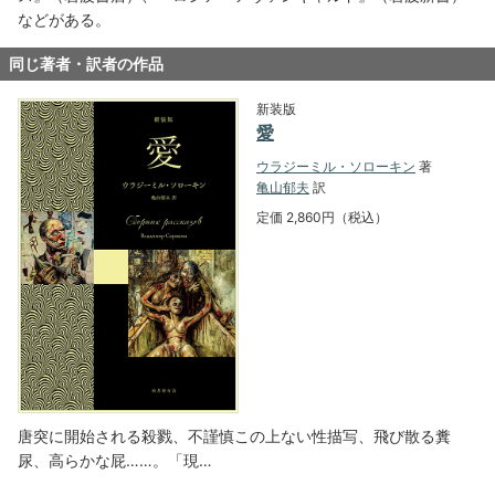
などがある。
同じ著者・訳者の作品
新装版
愛
ウラジーミル・ソローキン
著
亀山郁夫
訳
定価 2,860円（税込）
唐突に開始される殺戮、不謹慎この上ない性描写、飛び散る糞
尿、高らかな屁……。「現…