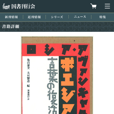
国書刊行会
買物カゴを
メ
新刊情報
近刊情報
シリーズ
ニュース
特集
書籍詳細