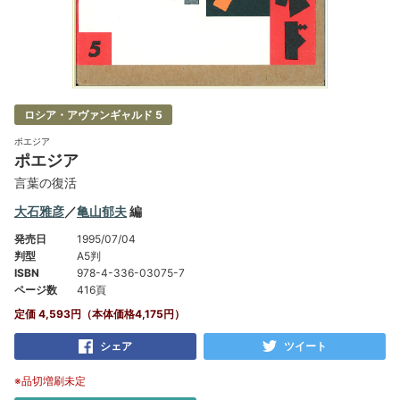
ロシア・アヴァンギャルド 5
ポエジア
ポエジア
言葉の復活
大石雅彦
／
亀山郁夫
編
発売日
1995/07/04
判型
A5判
ISBN
978-4-336-03075-7
ページ数
416頁
定価 4,593円（本体価格4,175円）
シェア
ツイート
※品切増刷未定