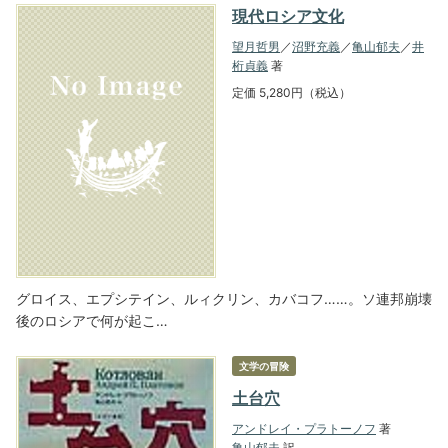
現代ロシア文化
望月哲男
／
沼野充義
／
亀山郁夫
／
井
桁貞義
著
定価 5,280円（税込）
グロイス、エプシテイン、ルィクリン、カバコフ……。ソ連邦崩壊
後のロシアで何が起こ…
文学の冒険
土台穴
アンドレイ・プラトーノフ
著
亀山郁夫
訳