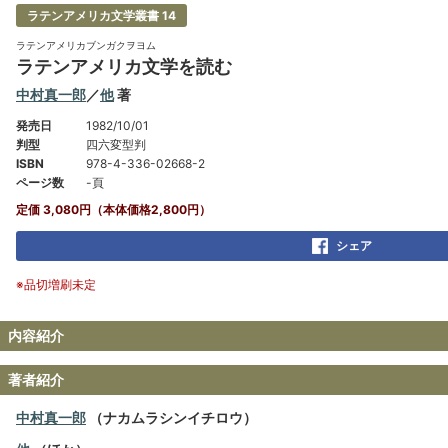
ラテンアメリカ文学叢書 14
ラテンアメリカブンガクヲヨム
ラテンアメリカ文学を読む
中村真一郎
／
他
著
発売日
1982/10/01
判型
四六変型判
ISBN
978-4-336-02668-2
ページ数
-頁
定価 3,080円（本体価格2,800円）
シェア
※品切増刷未定
内容紹介
著者紹介
中村真一郎
（ナカムラシンイチロウ）