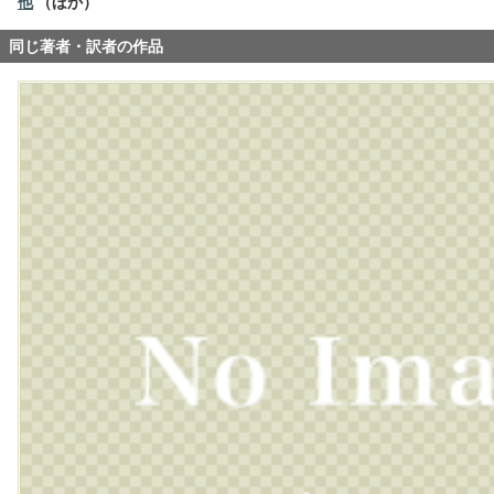
他
（ほか）
同じ著者・訳者の作品