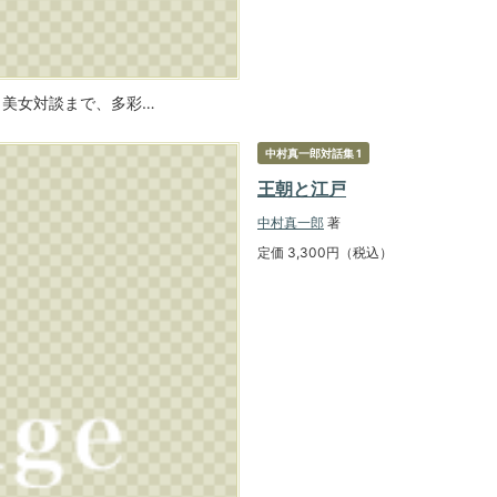
ら美女対談まで、多彩…
中村真一郎対話集 1
王朝と江戸
中村真一郎
著
定価 3,300円（税込）