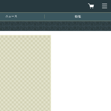
買物カゴを
メ
ニュース
特集