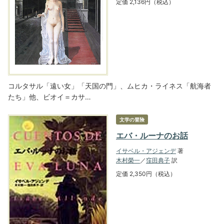
定価 2,136円（税込）
コルタサル「遠い女」「天国の門」、ムヒカ・ライネス「航海者
たち」他、ビオイ＝カサ…
文学の冒険
エバ・ルーナのお話
イサベル・アジェンデ
著
木村榮一
／
窪田典子
訳
定価 2,350円（税込）