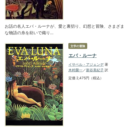
お話の名人エバ・ルーナが、愛と裏切り、幻想と冒険、さまざま
な物語の糸を紡いで織り…
文学の冒険
エバ・ルーナ
イサベル・アジェンデ
著
木村榮一
／
新谷美紀子
訳
定価 2,475円（税込）