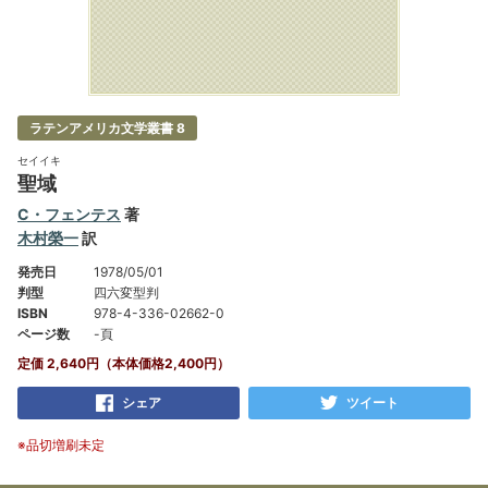
ラテンアメリカ文学叢書 8
セイイキ
聖域
C・フェンテス
著
木村榮一
訳
発売日
1978/05/01
判型
四六変型判
ISBN
978-4-336-02662-0
ページ数
-頁
定価 2,640円（本体価格2,400円）
シェア
ツイート
※品切増刷未定