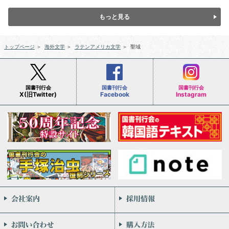
もっと見る
トップページ
＞
海外文学
＞
ラテンアメリカ文学
＞
聖域
国書刊行会
国書刊行会
国書刊行会
X(旧Twitter)
Facebook
Instagram
会社案内
お問い合わせ