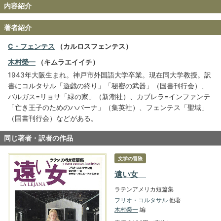
内容紹介
著者紹介
C・フェンテス
（カルロスフェンテス）
木村榮一
（キムラエイイチ）
1943年大阪生まれ。神戸市外国語大学卒業。現在同大学教授。訳
書にコルタサル「遊戯の終り」「秘密の武器」（国書刊行会）、
バルガス=リョサ「緑の家」（新潮社）、カブレラ=インファンテ
「亡き王子のためのハバーナ」（集英社）、フェンテス「聖域」
（国書刊行会）などがある。
同じ著者・訳者の作品
文学の冒険
遠い女
ラテンアメリカ短篇集
フリオ・コルタサル
他著
木村榮一
編