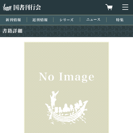
国書刊行会
買物カゴを
メ
新刊情報
近刊情報
シリーズ
ニュース
特集
書籍詳細