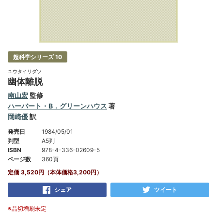
超科学シリーズ 10
ユウタイリダツ
幽体離脱
南山宏
監修
ハーバート・B．グリーンハウス
著
岡崎優
訳
発売日
1984/05/01
判型
A5判
ISBN
978-4-336-02609-5
ページ数
360頁
定価 3,520円（本体価格3,200円）
シェア
ツイート
※品切増刷未定