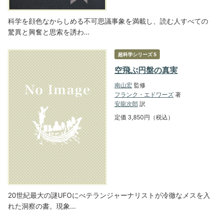
科学を顔色なからしめる不可思議事象を満載し、読む人すべての
驚異と興奮と思索を誘わ…
超科学シリーズ 5
空飛ぶ円盤の真実
南山宏
監修
フランク・エドワーズ
著
安龍次郎
訳
定価 3,850円（税込）
20世紀最大の謎UFOにべテランジャーナリストが冷徹なメスを入
れた洞察の書。現象…