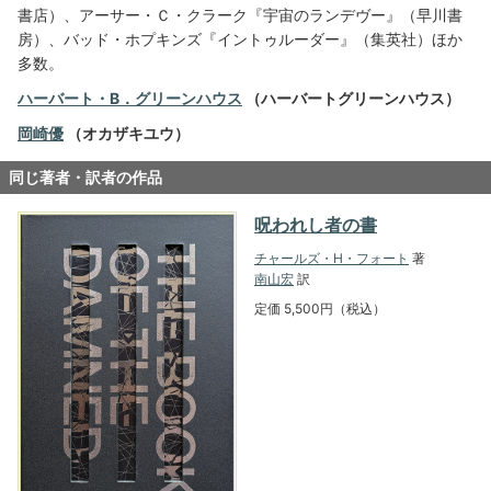
書店）、アーサー・Ｃ・クラーク『宇宙のランデヴー』（早川書
房）、バッド・ホプキンズ『イントゥルーダー』（集英社）ほか
多数。
ハーバート・B．グリーンハウス
（ハーバートグリーンハウス）
岡崎優
（オカザキユウ）
同じ著者・訳者の作品
呪われし者の書
チャールズ・H・フォート
著
南山宏
訳
定価 5,500円（税込）