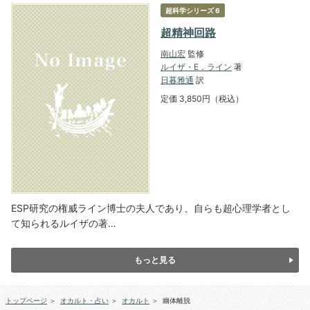
超科学シリーズ 6
超精神回路
南山宏
監修
ルイザ・E．ライン
著
日暮雅通
訳
定価 3,850円（税込）
ESP研究の権威ライン博士の夫人であり、自らも超心理学者とし
て知られるルイザの著…
もっと見る
トップページ
＞
オカルト・占い
＞
オカルト
＞
幽体離脱