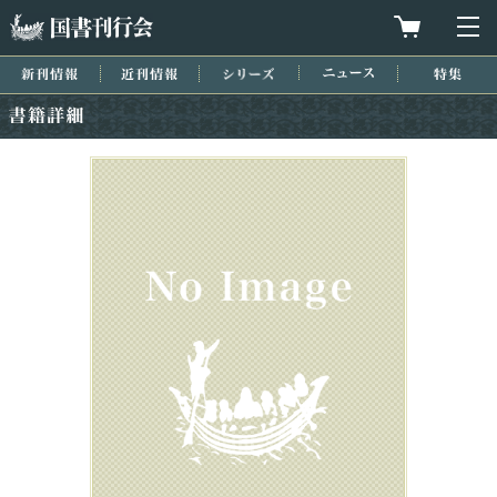
国書刊行会
買物カゴを
メ
新刊情報
近刊情報
シリーズ
ニュース
特集
書籍詳細