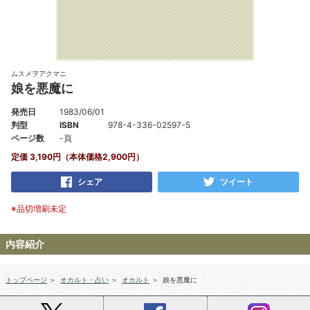
ムスメヲアクマニ
娘を悪魔に
発売日
1983/06/01
判型
ISBN
978-4-336-02597-5
ページ数
-頁
定価 3,190円（本体価格2,900円）
シェア
ツイート
※品切増刷未定
内容紹介
トップページ
＞
オカルト・占い
＞
オカルト
＞
娘を悪魔に