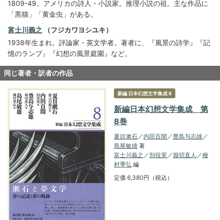
1809-49。アメリカの詩人・小説家。推理小説の祖。主な作品に
「黒猫」「黄金虫」がある。
富士川義之
（フジカワヨシユキ）
1938年生まれ。評論家・英文学者。著者に、『風景の詩学』『記
憶のランプ』『幻想の風景庭園』など。
同じ著者・訳者の作品
新編 日本幻想文学集成 8
新編日本幻想文学集成 第
8巻
夏目漱石
／
内田百閒
／
豊島与志雄
／
島尾敏雄
著
富士川義之
／
別役実
／
堀切直人
／
種
村季弘
編
定価 6,380円（税込）