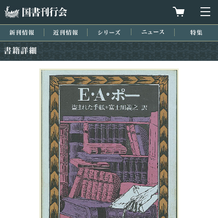
国書刊行会
買物カゴを
メ
新刊情報
近刊情報
シリーズ
ニュース
特集
書籍詳細