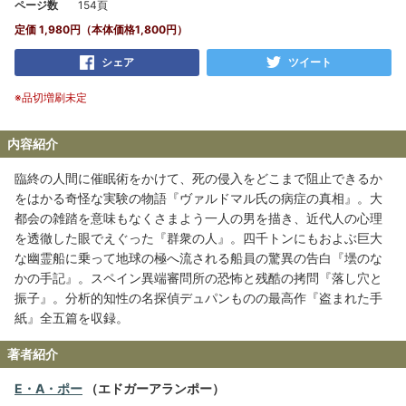
ページ数
154頁
定価 1,980円（本体価格1,800円）
シェア
ツイート
※品切増刷未定
内容紹介
臨終の人間に催眠術をかけて、死の侵入をどこまで阻止できるか
をはかる奇怪な実験の物語『ヴァルドマル氏の病症の真相』。大
都会の雑踏を意味もなくさまよう一人の男を描き、近代人の心理
を透徹した眼でえぐった『群衆の人』。四千トンにもおよぶ巨大
な幽霊船に乗って地球の極へ流される船員の驚異の告白『壜のな
かの手記』。スペイン異端審問所の恐怖と残酷の拷問『落し穴と
振子』。分析的知性の名探偵デュパンものの最高作『盗まれた手
紙』全五篇を収録。
著者紹介
E・A・ポー
（エドガーアランポー）