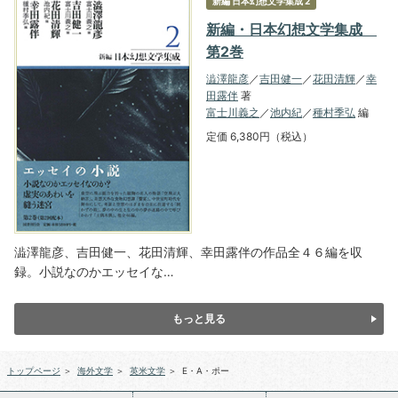
新編 日本幻想文学集成 2
新編・日本幻想文学集成
第2巻
澁澤龍彦
／
吉田健一
／
花田清輝
／
幸
田露伴
著
富士川義之
／
池内紀
／
種村季弘
編
定価 6,380円（税込）
澁澤龍彦、吉田健一、花田清輝、幸田露伴の作品全４６編を収
録。小説なのかエッセイな…
もっと見る
トップページ
＞
海外文学
＞
英米文学
＞
E・A・ポー