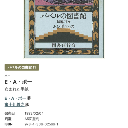
バベルの図書館 11
ポー
E・A・ポー
盗まれた手紙
E・A・ポー
著
富士川義之
訳
発売日
1993/02/04
判型
A5変型判
ISBN
978-4-336-02566-1