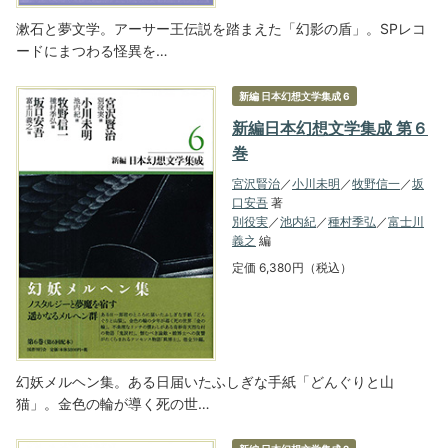
漱石と夢文学。アーサー王伝説を踏まえた「幻影の盾」。SPレコ
ードにまつわる怪異を…
新編 日本幻想文学集成 6
新編日本幻想文学集成 第６
巻
宮沢賢治
／
小川未明
／
牧野信一
／
坂
口安吾
著
別役実
／
池内紀
／
種村季弘
／
富士川
義之
編
定価 6,380円（税込）
幻妖メルヘン集。ある日届いたふしぎな手紙「どんぐりと山
猫」。金色の輪が導く死の世…