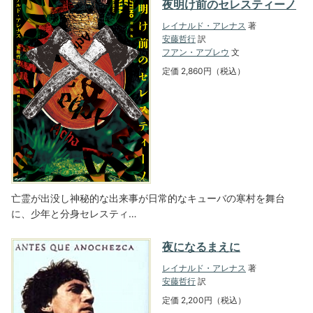
夜明け前のセレスティーノ
レイナルド・アレナス
著
安藤哲行
訳
フアン・アブレウ
文
定価 2,860円（税込）
亡霊が出没し神秘的な出来事が日常的なキューバの寒村を舞台
に、少年と分身セレスティ…
夜になるまえに
レイナルド・アレナス
著
安藤哲行
訳
定価 2,200円（税込）