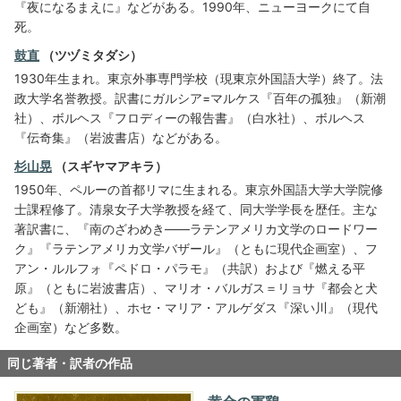
『夜になるまえに』などがある。1990年、ニューヨークにて自
死。
鼓直
（ツヅミタダシ）
1930年生まれ。東京外事専門学校（現東京外国語大学）終了。法
政大学名誉教授。訳書にガルシア=マルケス『百年の孤独』（新潮
社）、ボルヘス『フロディーの報告書』（白水社）、ボルヘス
『伝奇集』（岩波書店）などがある。
杉山晃
（スギヤマアキラ）
1950年、ペルーの首都リマに生まれる。東京外国語大学大学院修
士課程修了。清泉女子大学教授を経て、同大学学長を歴任。主な
著訳書に、『南のざわめき——ラテンアメリカ文学のロードワー
ク』『ラテンアメリカ文学バザール』（ともに現代企画室）、フ
アン・ルルフォ『ペドロ・パラモ』（共訳）および『燃える平
原』（ともに岩波書店）、マリオ・バルガス＝リョサ『都会と犬
ども』（新潮社）、ホセ・マリア・アルゲダス『深い川』（現代
企画室）など多数。
同じ著者・訳者の作品