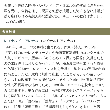
実在した異端の怪僧セルバンド・デ・ミエル師の波乱に満ちた生
涯を元に、全篇を通じて現実と幻想が混淆した途方もない挿話が
繰り広げられる奇想天外な歴史小説。キューバの亡命作家アレナ
スの“幻の書”。
著者紹介
レイナルド・アレナス
（レイナルドアレナス）
1943年、キューバの寒村に生まれる。作家・詩人。1965年、
『夜明け前のセレスティーノ』が作家芸術家連盟のコンクールで
入賞しデビュー。翌年の『めくるめく世界』も同様に入賞したも
のの出版許可はおりなかった。だが、秘密裏に持ち出された原稿
の仏訳が1968年に仏メディシス賞を受賞し、海外での評価が急速
に高まる。ただ、政府に無断で出版したことから、その後いっそ
うカストロ政権下での立場が悪化。そうした国内での政治的抑圧
や性的不寛容から逃れるため、1980年、キューバを脱出しアメリ
カに亡命する。主な作品には『夜明け前のセレスティーノ』から
続く5部作《ペンタゴニア》（『真っ白いスカンクどもの館』『ふ
たたび、海』『夏の色』『襲撃』）『ドアマン』『ハバナへの
旅』、詩集『製糖工場』『意思表明をしながら生きる』、自伝