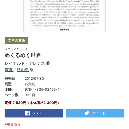
文学の冒険
メクルメクセカイ
めくるめく世界
レイナルド・アレナス
著
鼓直
／
杉山晃
訳
発売日
2012/07/30
判型
四六判
ISBN
978-4-336-02466-4
ページ数
330頁
定価 2,530円（本体価格2,300円）
シェア
ツイート
※在庫あり