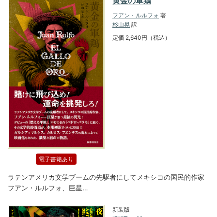
黄金の軍鶏
フアン・ルルフォ
著
杉山晃
訳
定価 2,640円（税込）
電子書籍あり
ラテンアメリカ文学ブームの先駆者にしてメキシコの国民的作家
フアン・ルルフォ、巨星…
新装版