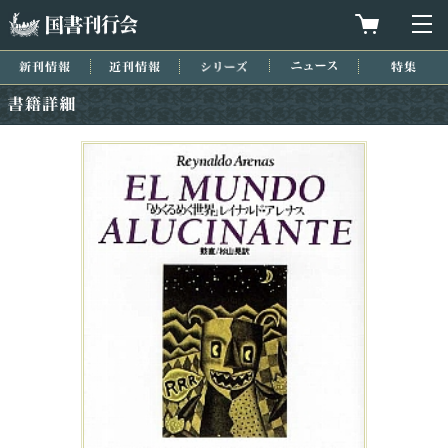
国書刊行会
買物カゴを
メ
新刊情報
近刊情報
シリーズ
ニュース
特集
書籍詳細