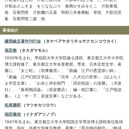
片歌あさふすま をぐななぶり 春興かすみをとこ 片歌東風
俗 百夜問答 片歌磯の玉藻 明和三年春興帖 草枕 片歌旧宜
集 百夜問答二篇 他
著者紹介
建部綾足著作刊行会
（タケベアヤタリチョサクカンコウカイ）
高田衛
（タカダマモル）
1930年生まれ。早稲田大学大学院修士課程、東京都立大学大学院
博士課程修了。東京都立大学名誉教授。専攻、日本近世文学。著
書に、『女と蛇』（筑摩書房）、『新編 江戸の悪霊祓い師』、
『新編 江戸幻想文学誌』、『完本 八犬伝の世界』（以上ちく
ま学芸文庫）、『お岩と伊右衛門 「四谷怪談」の深層』（洋泉
社）、『春雨物語論』（岩波書店）、編・校訂書に、『江戸怪談
集』（上・中・下、岩波文庫）などがある。
松尾勝郎
（マツオカツロウ）
稲田篤信
（イナダアツノブ）
1947年生まれ。東京都立大学大学院国文学専攻博士課程単位取得
退学。現在、首都大学東京教授。著書に『雨月物語精読』（勉誠