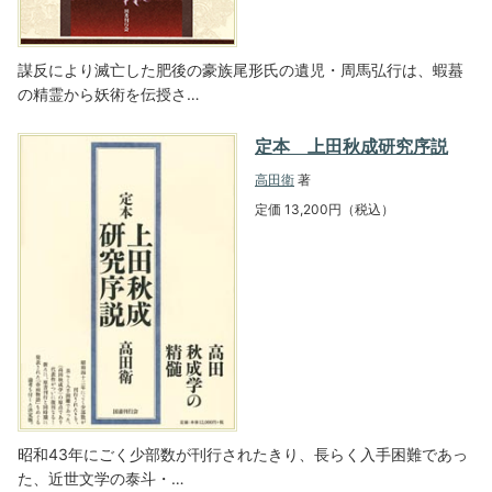
謀反により滅亡した肥後の豪族尾形氏の遺児・周馬弘行は、蝦蟇
の精霊から妖術を伝授さ…
定本 上田秋成研究序説
高田衛
著
定価 13,200円（税込）
昭和43年にごく少部数が刊行されたきり、長らく入手困難であっ
た、近世文学の泰斗・…