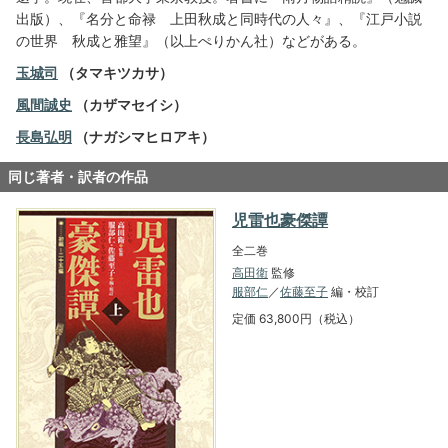
出版）、『名分と命禄 上田秋成と同時代の人々』、『江戸小説
の世界 秋成と雅望』（以上ぺりかん社）などがある。
玉城司
（タマキツカサ）
風間誠史
（カザマセイシ）
長島弘明
（ナガシマヒロアキ）
同じ著者・訳者の作品
児雷也豪傑譚
全二巻
高田衛
監修
服部仁
／
佐藤至子
編・校訂
定価 63,800円（税込）