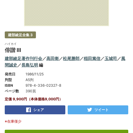
建部綾足全集 3
ハイカイ
俳諧 Ⅲ
建部綾足著作刊行会
／
高田衛
／
松尾勝郎
／
稲田篤信
／
玉城司
／
風
間誠史
／
長島弘明
編
発売日
1986/11/25
判型
A5判
ISBN
978-4-336-02327-8
ページ数
390頁
定価 9,900円（本体価格9,000円）
シェア
ツイート
※在庫僅少