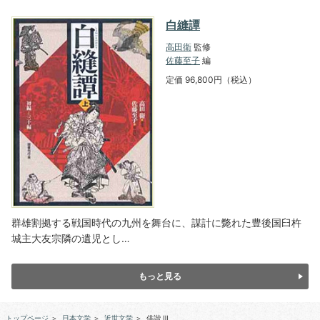
白縫譚
高田衛
監修
佐藤至子
編
定価 96,800円（税込）
群雄割拠する戦国時代の九州を舞台に、謀計に斃れた豊後国臼杵
城主大友宗隣の遺児とし…
もっと見る
トップページ
＞
日本文学
＞
近世文学
＞
俳諧 Ⅲ