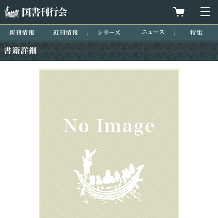
国書刊行会
買物カゴを
メ
新刊情報
近刊情報
シリーズ
ニュース
特集
書籍詳細