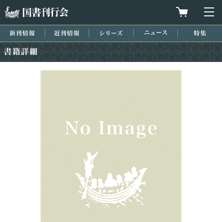
国書刊行会
買物カゴを
メ
新刊情報
近刊情報
シリーズ
ニュース
特集
書籍詳細