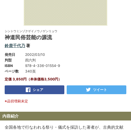
シントウミンゾクゲイノウノゲンリュウ
神道民俗芸能の源流
鈴鹿千代乃
著
発売日
2002/03/10
判型
四六判
ISBN
978-4-336-01554-9
ページ数
340頁
定価 3,850円（本体価格3,500円）
シェア
ツイート
※品切増刷未定
内容紹介
全国各地で行なわれる祭り・儀式を採訪した著者が、古典的文献