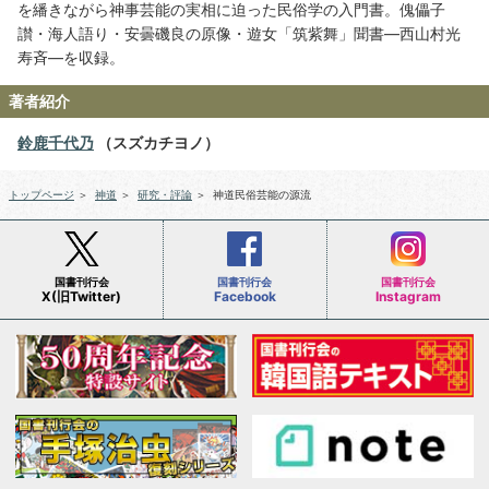
を繙きながら神事芸能の実相に迫った民俗学の入門書。傀儡子
讃・海人語り・安曇磯良の原像・遊女「筑紫舞」聞書―西山村光
寿斉―を収録。
著者紹介
鈴鹿千代乃
（スズカチヨノ）
トップページ
＞
神道
＞
研究・評論
＞
神道民俗芸能の源流
国書刊行会
国書刊行会
国書刊行会
X(旧Twitter)
Facebook
Instagram