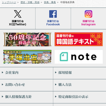
トップページ
＞
歴史・宗教・民俗
＞
辞典・事典
＞
中国地名辞典
国書刊行会
国書刊行会
国書刊行会
X(旧Twitter)
Facebook
Instagram
会社案内
お問い合わせ
個人情報保護方針
リンク