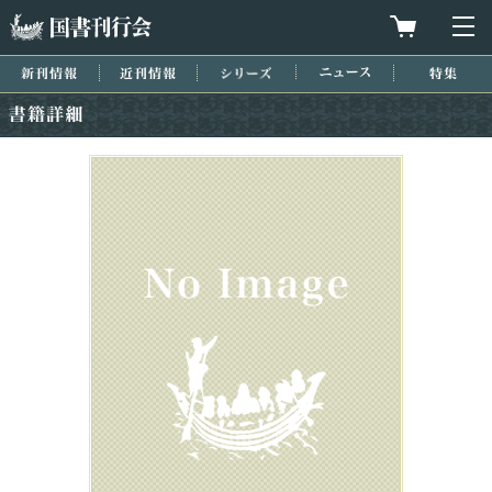
国書刊行会
買物カゴを
メ
新刊情報
近刊情報
シリーズ
ニュース
特集
書籍詳細