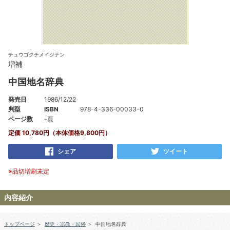
チュウゴクチメイジテン
増補
中国地名辞典
発売日
1986/12/22
判型
ISBN
978-4-336-00033-0
ページ数
-頁
定価 10,780円（本体価格9,800円）
シェア
ツイート
※品切増刷未定
内容紹介
トップページ
＞
歴史・宗教・民俗
＞
中国地名辞典