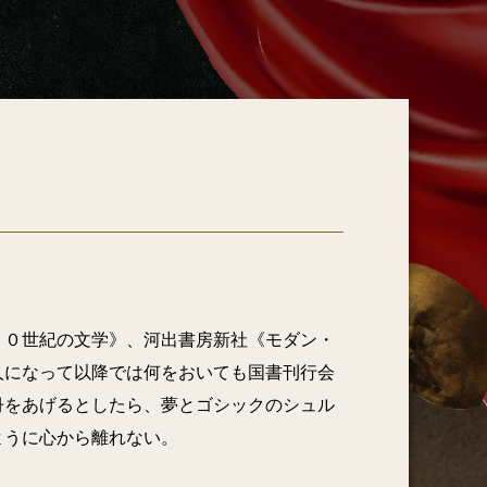
平田渡 訳
２０世紀の文学》、河出書房新社《モダン・
人になって以降では何をおいても国書刊行会
冊をあげるとしたら、夢とゴシックのシュル
ように心から離れない。