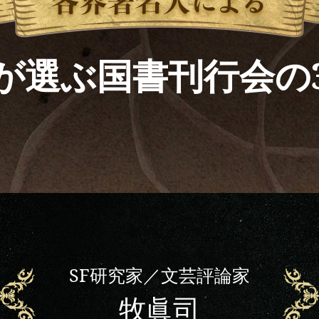
が選ぶ国書刊行会の
SF研究家／文芸評論家
牧眞司