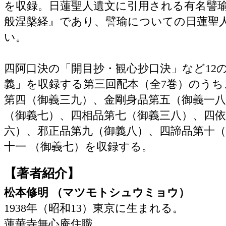
を収録。日蓮聖人遺文に引用される有名譬
般涅槃経』であり、譬瑜についての日蓮聖
い。
四阿口決の「開目抄・観心抄口決」など12の
義」を収録する第三回配本（全7巻）のうち
第四（御義三九）、金剛身品第五（御義一八
（御義七）、四相品第七（御義三八）、四依
六）、邪正品第九（御義八）、四諦品第十（
十一 （御義七）を収録する。
【著者紹介】
松本修明 （マツモトシュウミョウ）
1938年（昭和13）東京に生まれる。
蓮華寺無心庵住職。