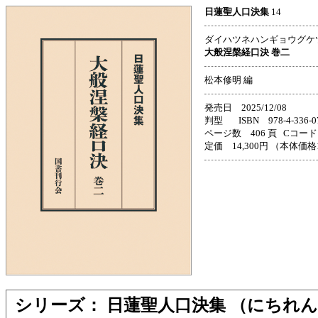
日蓮聖人口決集
14
ダイハツネハンギョウグケ
大般涅槃経口決 巻二
松本修明 編
発売日 2025/12/08
判型 ISBN 978-4-336-07
ページ数 406 頁 Cコード 
定価 14,300円 （本体価格1
シリーズ： 日蓮聖人口決集 （にちれ