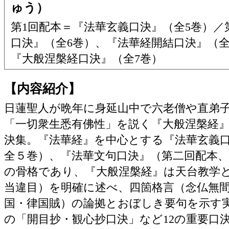
ゅう）
第1回配本＝『法華玄義口決』（全5巻）／
口決』（全6巻）、『法華経開結口決』（全
『大般涅槃経口決』（全7巻）
【内容紹介】
日蓮聖人が晩年に身延山中で六老僧や直弟
「一切衆生悉有佛性」を説く『大般涅槃経
決集。『法華経』を中心とする『法華玄義
全５巻）、『法華文句口決』（第二回配本
の骨格であり、『大般涅槃経』は天台教学
当違目）を明確に述べ、四箇格言（念仏無
国・律国賊）の論拠とおぼしき要句を示す
の「開目抄・観心抄口決」など12の重要口決