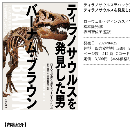
ティラノサウルスヲハッケ
ティラノサウルスを発見し
ローウェル・ディンガス／
松本隆光 訳
坂田智佐子 監訳
発売日 2024/04/25
判型 四六変型判 ISBN 978-
ページ数 512 頁 Cコード 
定価 3,300円 （本体価格3
【内容紹介】