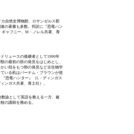
リカ自然史博物館、ロサンゼルス郡
関連の著書も多数。邦訳に『恐竜ハン
・ギャフニー、M・ノレル共著、青
リュースの後継者として1990年
脚類の最初の胚の発見をはじめとし、
らかい殻をもつ卵の発見など古生物学
している机はバーナム・ブラウンが使
、『恐竜ハンター』（L・ディンガス
ディンガス共著、青土社）。
校教諭として英語を教える一方、被
学校の講師を務める。