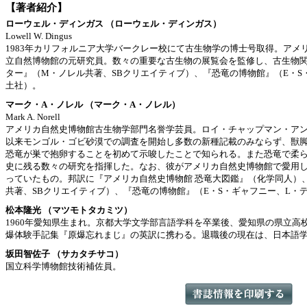
【著者紹介】
ローウェル・ディンガス （ローウェル・ディンガス）
Lowell W. Dingus
1983年カリフォルニア大学バークレー校にて古生物学の博士号取得。アメ
立自然博物館の元研究員。数々の重要な古生物の展覧会を監修し、古生物
ター』（M・ノレル共著、SBクリエイティブ）、『恐竜の博物館』（E・S
土社）。
マーク・A・ノレル （マーク・A・ノレル）
Mark A. Norell
アメリカ自然史博物館古生物学部門名誉学芸員。ロイ・チャップマン・アンド
以来モンゴル・ゴビ砂漠での調査を開始し多数の新種記載のみならず、獣
恐竜が巣で抱卵することを初めて示唆したことで知られる。また恐竜で柔
史に残る数々の研究を指揮した。なお、彼がアメリカ自然史博物館で愛用
っていたもの。邦訳に『アメリカ自然史博物館 恐竜大図鑑』（化学同人）
共著、SBクリエイティブ）、『恐竜の博物館』（E・S・ギャフニー、L・
松本隆光 （マツモトタカミツ）
1960年愛知県生まれ。京都大学文学部言語学科を卒業後、愛知県の県立高
爆体験手記集『原爆忘れまじ』の英訳に携わる。退職後の現在は、日本語
坂田智佐子 （サカタチサコ）
国立科学博物館技術補佐員。