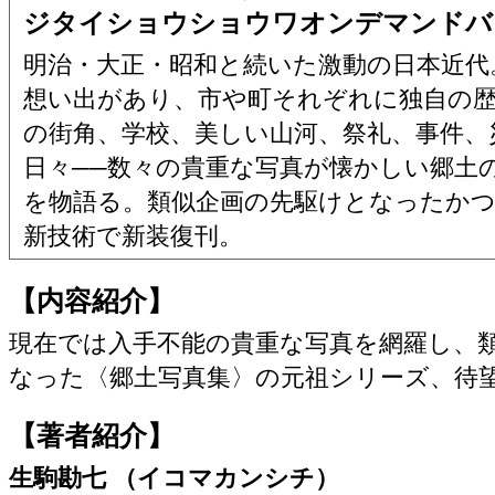
ジタイショウショウワオンデマンドバ
明治・大正・昭和と続いた激動の日本近代
想い出があり、市や町それぞれに独自の
の街角、学校、美しい山河、祭礼、事件、
日々──数々の貴重な写真が懐かしい郷土
を物語る。類似企画の先駆けとなったか
新技術で新装復刊。
【内容紹介】
現在では入手不能の貴重な写真を網羅し、
なった〈郷土写真集〉の元祖シリーズ、待
【著者紹介】
生駒勘七 （イコマカンシチ）