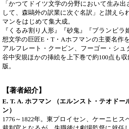
「かつてドイツ文学の分野において生み出
して、森鷗外の訳業に次ぐ名訳」と讃えら
マンをはじめて集大成。
『くるみ割り人形』『砂鬼』『ブランビラ
想文学の巨匠E・T・Aホフマンの主要名作
アルフレート・クービン、フーゴー・シュ
谷中安規ほかの挿絵を上下巻で約100点も
版。
【著者紹介】
E. T. A. ホフマン （エルンスト・テオ
ン）
1776～1822年。東プロイセン、ケーニヒ
裁判官となるが、失職後は劇場監督に就任