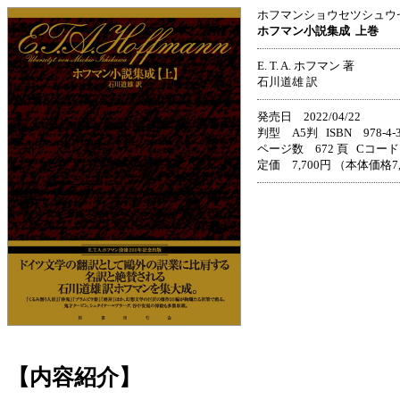
ホフマンショウセツシュ
ホフマン小説集成
上巻
E. T. A. ホフマン 著
石川道雄 訳
発売日 2022/04/22
判型 A5判 ISBN 978-4-33
ページ数 672 頁 Cコード 
定価 7,700円 （本体価格7
【内容紹介】