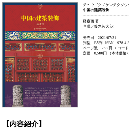
チュウゴクノケンチクソウ
中国の建築装飾
楼慶西 著
李暉／鈴木智大 訳
発売日 2021/07/21
判型 B5判 ISBN 978-4-33
ページ数 263 頁 Cコード 
定価 8,580円 （本体価格7
【内容紹介】