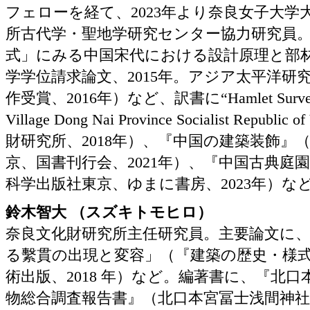
フェローを経て、2023年より奈良女子大学
所古代学・聖地学研究センター協力研究員
式」にみる中国宋代における設計原理と部
学学位請求論文、2015年。アジア太平洋研
作受賞、2016年）など、訳書に“Hamlet Survey Re
Village Dong Nai Province Socialist Republ
財研究所、2018年）、『中国の建築装飾』
京、国書刊行会、2021年）、『中国古典庭
科学出版社東京、ゆまに書房、2023年）な
鈴木智大 （スズキトモヒロ）
奈良文化財研究所主任研究員。主要論文に
る繫貫の出現と変容」（『建築の歴史・様
術出版、2018 年）など。編著書に、『北
物総合調査報告書』（北口本宮冨士浅間神社、