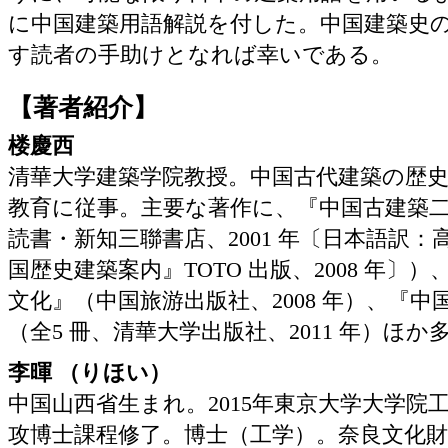
に中国建築用語解説を付した。中国建築史
す読者の手助けとなれば幸いである。
【著者紹介】
楼慶西
清華大学建築学院教授。中国古代建築の歴
教育に従事。主要な著作に、『中国古建築
読書・新知三聯書店、2001 年〔日本語訳：
国歴史建築案内』TOTO 出版、2008 年〕
文化』（中国旅游出版社、2008 年）、『
（全5 冊、清華大学出版社、2011 年）ほか
李暉 （りほい）
中国山西省生まれ。2015年東京大学大学院
攻博士課程修了。博士（工学）。奈良文化