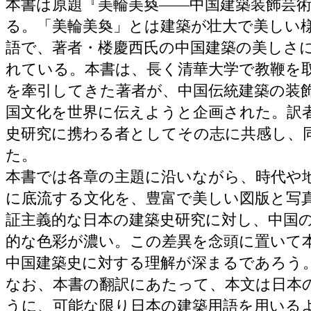
本書は原題『美輪美奐――中国建築装飾芸
る。「美輪美奐」とは建築が壮大で美しい
語で、著者・楼慶西氏の中国建築の美しさ
れている。本書は、長く清華大学で教鞭を
を牽引してきた著者が、中国伝統建築の装
国文化を世界に伝えようと企画された。訳
史研究に携わる者としてその志に共感し、
た。
本書では各章の主題に沿いながら、時代や
に底流する文化を、豊富で美しい図版と写
証主義的な日本の建築史研究に対し、中国
的な色彩が濃い。この差異を念頭に置いて
中国建築史に対する理解が深まるであろう
なお、本書の翻訳にあたって、本文は日本
うに、可能な限り日本の建築用語を用いる