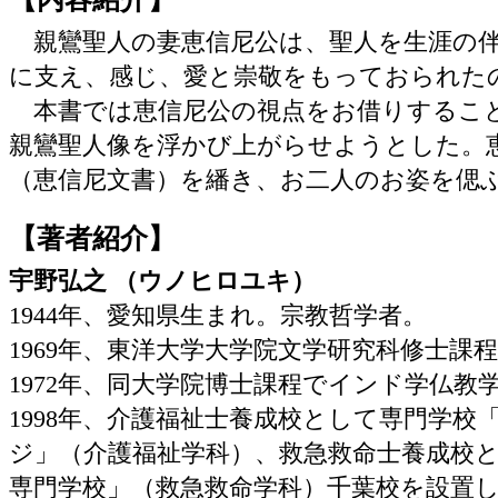
親鸞聖人の妻恵信尼公は、聖人を生涯の
に支え、感じ、愛と崇敬をもっておられた
本書では恵信尼公の視点をお借りするこ
親鸞聖人像を浮かび上がらせようとした。
（恵信尼文書）を繙き、お二人のお姿を偲
【著者紹介】
宇野弘之 （ウノヒロユキ）
1944年、愛知県生まれ。宗教哲学者。
1969年、東洋大学大学院文学研究科修士課
1972年、同大学院博士課程でインド学仏教
1998年、介護福祉士養成校として専門学校
ジ」（介護福祉学科）、救急救命士養成校
専門学校」（救急救命学科）千葉校を設置