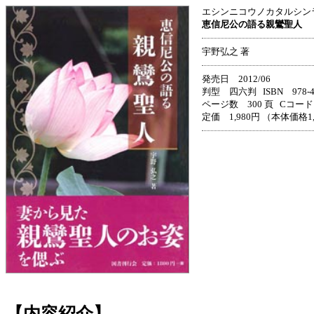
エシンニコウノカタルシン
恵信尼公の語る親鸞聖人
宇野弘之 著
発売日 2012/06
判型 四六判 ISBN 978-4-3
ページ数 300 頁 Cコード 
定価 1,980円 （本体価格1
【内容紹介】