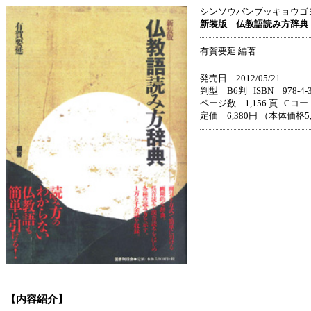
シンソウバンブッキョウゴ
新装版 仏教語読み方辞典
有賀要延 編著
発売日 2012/05/21
判型 B6判 ISBN 978-4-33
ページ数 1,156 頁 Cコー
定価 6,380円 （本体価格5
【内容紹介】