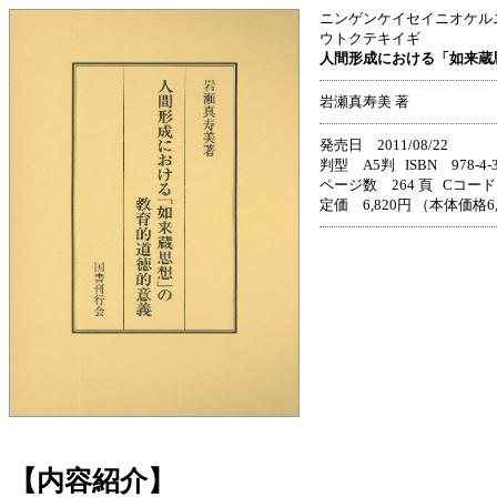
ニンゲンケイセイニオケル
ウトクテキイギ
人間形成における「如来蔵
岩瀬真寿美 著
発売日 2011/08/22
判型 A5判 ISBN 978-4-33
ページ数 264 頁 Cコード 
定価 6,820円 （本体価格6
【内容紹介】