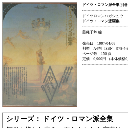
ドイツ・ロマン派全集
別巻
ドイツロマンハガシュウ
ドイツ・ロマン派画集
藤縄千艸 編
発売日 1997/04/08
判型 A4判 ISBN 978-4-33
ページ数 156 頁
定価 9,900円 （本体価格9
シリーズ： ドイツ・ロマン派全集